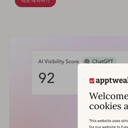
데모 예약하기
Welcome 
cookies a
This website uses stri
for our website to fu