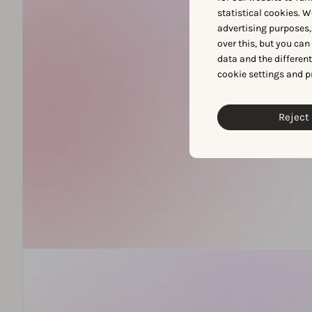
statistical cookies. W
advertising purposes,
over this, but you ca
data and the differen
cookie settings and p
Reject 