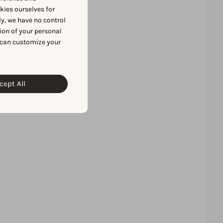
okies ourselves for
y, we have no control
ion of your personal
 can customize your
cept All