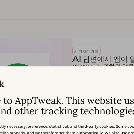
AI 가시성 개요
AI 답변에서 앱이
ChatGPT가 귀하의 
나 긍정적인지 즉시 확
to AppTweak. This website u
nd other tracking technologie
ctly necessary, preference, statistical, and third-party cookies. Some co
nction properly, and we therefore set them automatically. We also use pr