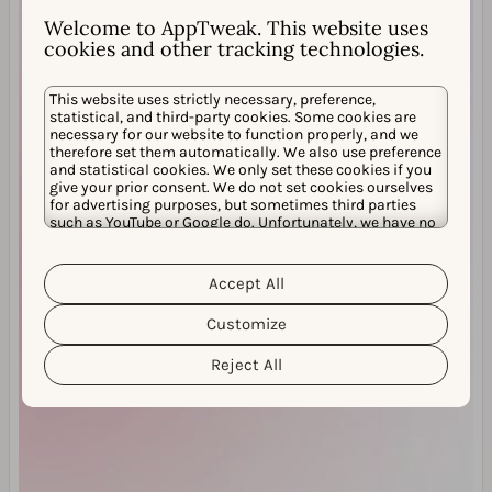
Welcome to AppTweak. This website uses
cookies and other tracking technologies.
This website uses strictly necessary, preference,
statistical, and third-party cookies. Some cookies are
necessary for our website to function properly, and we
therefore set them automatically. We also use preference
and statistical cookies. We only set these cookies if you
give your prior consent. We do not set cookies ourselves
for advertising purposes, but sometimes third parties
such as YouTube or Google do. Unfortunately, we have no
control over this, but you can choose whether to accept
them. For more information about the protection of your
personal data and the different cookies we use, please
Accept All
Cookie Policy
Privacy Policy
read our
&
. You can
customize your cookie settings and preferences by
Customize
clicking the “Customize” button.
Reject All