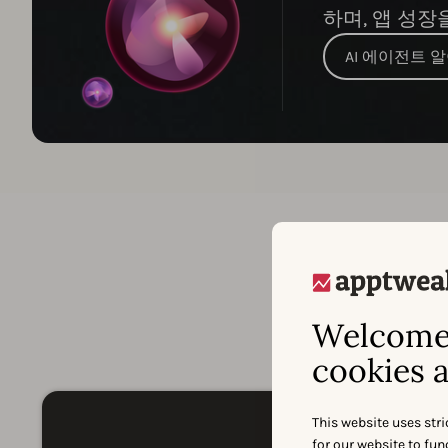
하며, 앱 성장
AI 에이전트 
A
Welcome 
cookies a
This website uses stri
for our website to fu