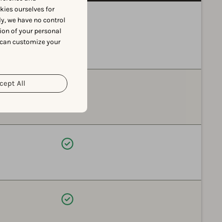
okies ourselves for
제공됨
y, we have no control
ion of your personal
 can customize your
cept All
제공됨
제공됨
제공됨