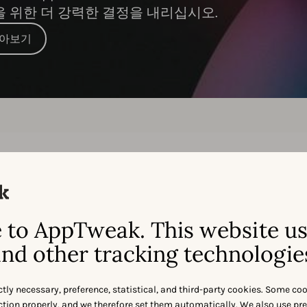
을 위한 더 강력한 결정을 내리십시오.
알아보기
기능별 비교:
ppTweak.
vs.
Mobile Acti
to AppTweak. This website u
nd other tracking technologie
ctly necessary, preference, statistical, and third-party cookies. Some co
nction properly, and we therefore set them automatically. We also use pr