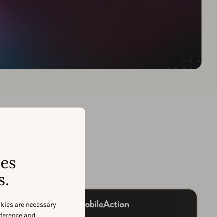
on
ses
s.
okies are necessary
eference and