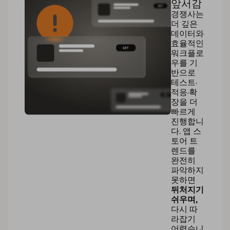
앞서감
경쟁사는
더 깊은
데이터와
효율적인
워크플로
우를 기
반으로
테스트·
적응·확
장을 더
빠르게
진행합니
다. 앱 스
토어 트
렌드를
완전히
파악하지
못하면
뒤처지기
쉬우며,
다시 따
라잡기
어렵습니