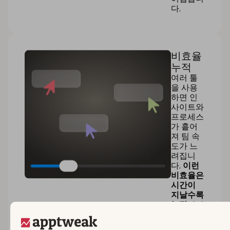
다.
비효율
누적
여러 툴
을 사용
하면 인
사이트와
프로세스
가 흩어
져 팀 속
도가 느
려집니
다.
이런
비효율은
시간이
지날수록
누적
되어
출시 지
연, 비용