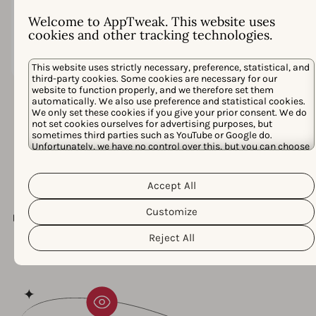
상승, 확
장 한계
Welcome to AppTweak. This website uses
로 이어
cookies and other tracking technologies.
집니다.
This website uses strictly necessary, preference, statistical, and
third-party cookies. Some cookies are necessary for our
website to function properly, and we therefore set them
automatically. We also use preference and statistical cookies.
We only set these cookies if you give your prior consent. We do
AppTweak에서만 사용 가능
not set cookies ourselves for advertising purposes, but
sometimes third parties such as YouTube or Google do.
Unfortunately, we have no control over this, but you can choose
한
whether to accept them. For more information about the
protection of your personal data and the different cookies we
고급 기능
Cookie Policy
Privacy Policy
use, please read our
&
. You can
Accept All
customize your cookie settings and preferences by clicking the
Sensor Tower가 추적하는 곳이라면, AppTweak은 팀이 더
“Customize” button.
Customize
빠르게 행동하고 더 잘 협업하며 장기적인 성장을 촉진하도
록 돕는 운영 도구로 변화를 일으키는 곳입니다.
Reject All