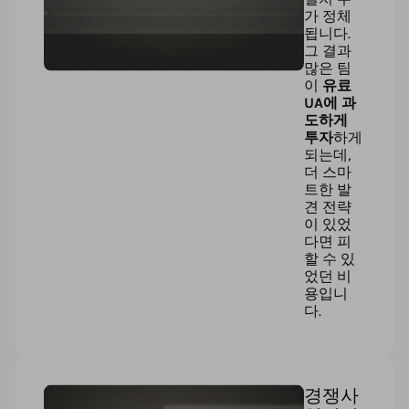
가 정체
됩니다.
그 결과
많은 팀
이
유료
UA에 과
도하게
투자
하게
되는데,
더 스마
트한 발
견 전략
이 있었
다면 피
할 수 있
었던 비
용입니
다.
경쟁사