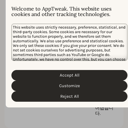
오가닉
Welcome to AppTweak. This website uses
인사이트
cookies and other tracking technologies.
를 통합
한 팀은
App
This website uses strictly necessary, preference, statistical, and
third-party cookies. Some cookies are necessary for our
Store 변
website to function properly, and we therefore set them
화에 더
automatically. We also use preference and statistical cookies.
빠르게
We only set these cookies if you give your prior consent. We do
대응합니
not set cookies ourselves for advertising purposes, but
다. 그 가
sometimes third parties such as YouTube or Google do.
시성이
Unfortunately, we have no control over this, but you can choose
whether to accept them. For more information about the
없으면
protection of your personal data and the different cookies we
새로운
Cookie Policy
Privacy Policy
use, please read our
&
. You can
Accept All
기회를
customize your cookie settings and preferences by clicking the
놓치고
“Customize” button.
Customize
순위에서
뒤처지며
Reject All
격차를
좁히기
어렵습니
다.