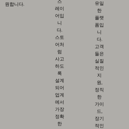
스
유일
원합니다.
레이
한
어입
플랫
니
폼입
다.
니
스토
다.
어처
고객
럼
들은
사고
실질
하도
적인
록
지
설계
원,
되어
정직
업계
한
에서
가이
가장
드,
정확
장기
한
적인