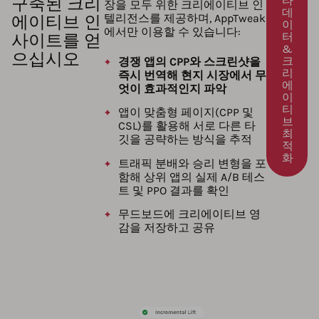
구축된 크리
타
장을 모두 위한 크리에이티브 인
데
에이티브 인
텔리전스를 제공하며, AppTweak
이
에서만 이용할 수 있습니다:
사이트를 얻
터
&
으십시오
크
경쟁 앱의 CPP와 스크린샷을
리
즉시 번역해 현지 시장에서 무
에
엇이 효과적인지 파악
이
티
앱이 맞춤형 페이지(CPP 및
브
CSL)를 활용해 서로 다른 타
최
깃을 공략하는 방식을 추적
적
화
트래픽 분배와 승리 변형을 포
함해 상위 앱의 실제 A/B 테스
트 및 PPO 결과를 확인
무드보드에 크리에이티브 영
감을 저장하고 공유