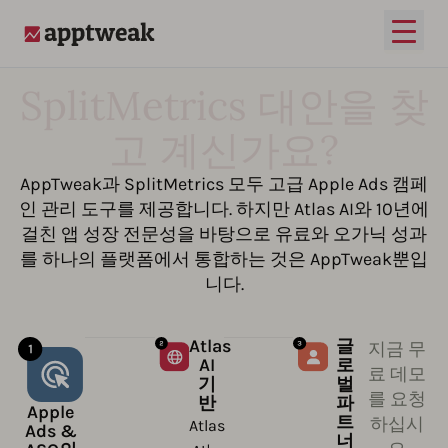
메인 
AppTweak
SplitMetrics 대안을 찾
고 계신가요?
AppTweak과 SplitMetrics 모두 고급 Apple Ads 캠페
인 관리 도구를 제공합니다. 하지만 Atlas AI와 10년에
걸친 앱 성장 전문성을 바탕으로 유료와 오가닉 성과
를 하나의 플랫폼에서 통합하는 것은 AppTweak뿐입
니다.
Atlas
글
지금 무
AI
로
료 데모
기
벌
를 요청
반
파
Apple
트
하십시
Atlas
Ads &
너