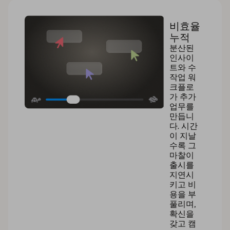
비효율
누적
분산된
인사이
트와 수
작업 워
크플로
가 추가
업무를
만듭니
다. 시간
이 지날
수록 그
마찰이
출시를
지연시
키고 비
용을 부
풀리며,
확신을
갖고 캠