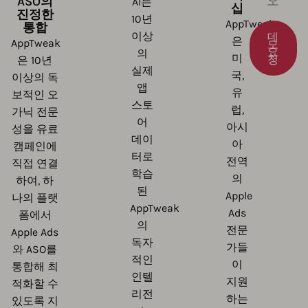
오
ASO의
AI는
십
진정한
10년
AppTweak
통합
이상
데
은
AppTweak
모
요
의
미
청
은 10년
실제
국,
이상의 독
앱
유
보적인 오
스토
럽,
가닉 전문
어
아시
성을 유료
데이
아
캠페인에
터로
전역
직접 연결
학습
의
하여, 하
된
Apple
나의 플랫
AppTweak
Ads
폼에서
의
전문
Apple Ads
독자
가들
와 ASO를
적인
이
통합해 최
인텔
지원
적화할 수
리전
하는
있도록 지