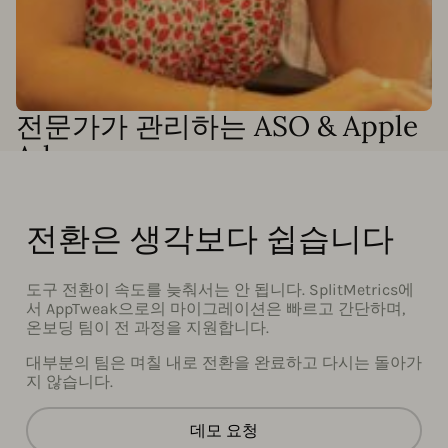
전문가가 관리하는 ASO & Apple
Ads
인력을 늘리지 않고 성과가 필요하신가요? AppTweak의
Apple Ads 및 ASO 전문가가 캠페인을 엔드투엔드로 운영하
거나 팀과 함께 협업하여 성장을 가속화할 수 있습니다. 다
전환은 생각보다 쉽습니다
음을 지원합니다:
Apple Ads 캠페인 전체 관리
도구 전환이 속도를 늦춰서는 안 됩니다. SplitMetrics에
서 AppTweak으로의 마이그레이션은 빠르고 간단하며,
키워드 발굴 및 최적화
온보딩 팀이 전 과정을 지원합니다.
커스텀 자동화 설정 및 Smart Bidding 모니터링
대부분의 팀은 며칠 내로 전환을 완료하고 다시는 돌아가
맞춤형 제품 페이지 제작 및 크리에이티브 테스트
지 않습니다.
월간 리포팅 및 성과 분석
데모 요청
그 외 다양한 지원