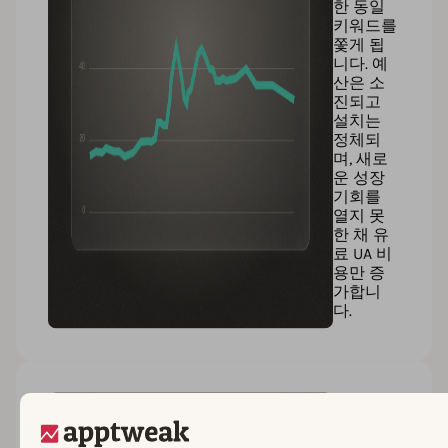
한 동일
키워드를
쫓게 됩
니다. 예
산은 소
진되고
설치는
정체되
며, 새로
운 성장
기회를
열지 못
한 채 유
료 UA 비
용만 증
가합니
다.
경쟁사
앞서감
유료와