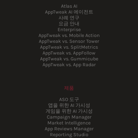
Atlas AI
AppTweak AI 에이전트
사례 연구
요금 안내
Enterprise
AppTweak vs. Mobile Action
AppTweak vs. Sensor Tower
AppTweak vs. SplitMetrics
AppTweak vs. AppFollow
AppTweak vs. Gummicube
AppTweak vs. App Radar
제품
ASO 도구
앱을 위한 AI 가시성
게임을 위한 AI 가시성
Campaign Manager
Market Intelligence
App Reviews Manager
Reporting Studio