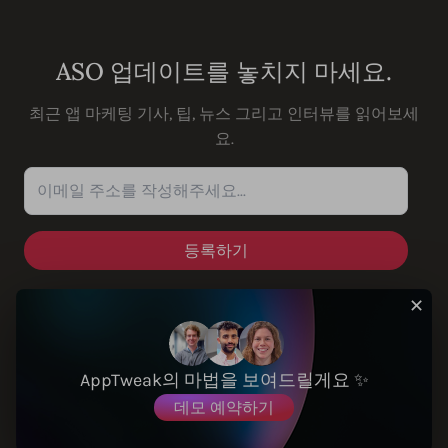
Youtube
Instagram
LinkedIn
Facebook
ASO 업데이트를 놓치지 마세요.
최근 앱 마케팅 기사, 팁, 뉴스 그리고 인터뷰를 읽어보세
요.
이메일 주소를 작성해주세요...
✕
솔루션
AppTweak의 마법을 보여드릴게요 ✨
데모 예약하기