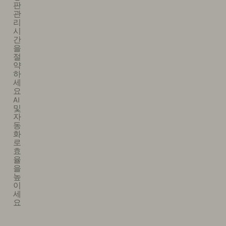
판
관
리
시
간
을
절
약
하
세
요
AI
및
자
동
화
로
효
율
을
높
이
세
요​