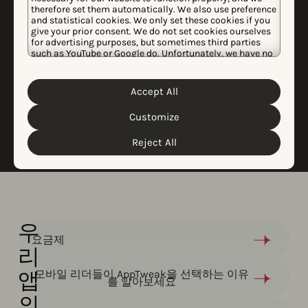
사례 연구
therefore set them automatically. We also use preference
평점 및 리뷰를 활용해
and statistical cookies. We only set these cookies if you
give your prior consent. We do not set cookies ourselves
SoundCloud가 CPI를
for advertising purposes, but sometimes third parties
such as YouTube or Google do. Unfortunately, we have no
39% 줄인 방법
control over this, but you can choose whether to accept
them. For more information about the protection of your
personal data and the different cookies we use, please
Accept All
Cookie Policy
Privacy Policy
read our
&
. You can
customize your cookie settings and preferences by
전체 내용 읽기
Customize
clicking the “Customize” button.
Reject All
우
요금제
리
앱
모바일 리더들이 AppTweak을 선택하는 이유
를 알아보세요​
의