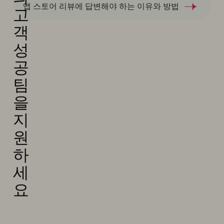
앱 스토어 리뷰에 답변해야 하는 이유와 방법
고
객
성
공
팀
을
지
원
하
세
요