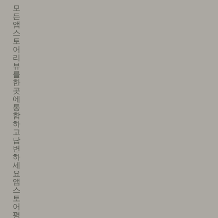
모
든
앱
스
토
어
리
뷰
를
한
곳
에
통
합
하
고
답
변
하
세
요​
앱
스
토
어
평