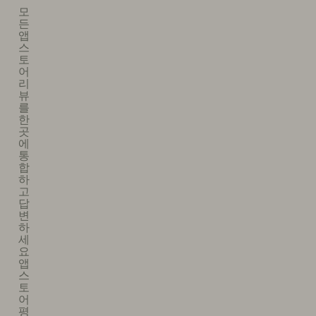
모
든
앱
스
토
어
리
뷰
를
한
곳
에
통
합
하
고
답
변
하
세
요​
앱
스
토
어
평