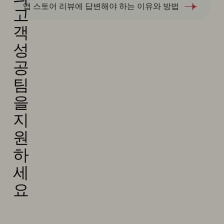
앱 스토어 리뷰에 답변해야 하는 이유와 방법
고
객
성
공
팀
을
지
원
하
세
요