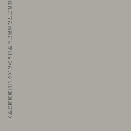
판
관
리
시
간
을
절
약
하
세
요
AI
및
자
동
화
로
효
율
을
높
이
세
요​