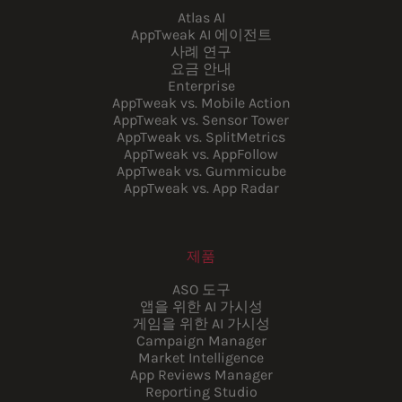
Atlas AI
AppTweak AI 에이전트
사례 연구
요금 안내
Enterprise
AppTweak vs. Mobile Action
AppTweak vs. Sensor Tower
AppTweak vs. SplitMetrics
AppTweak vs. AppFollow
AppTweak vs. Gummicube
AppTweak vs. App Radar
제품
ASO 도구
앱을 위한 AI 가시성
게임을 위한 AI 가시성
Campaign Manager
Market Intelligence
App Reviews Manager
Reporting Studio