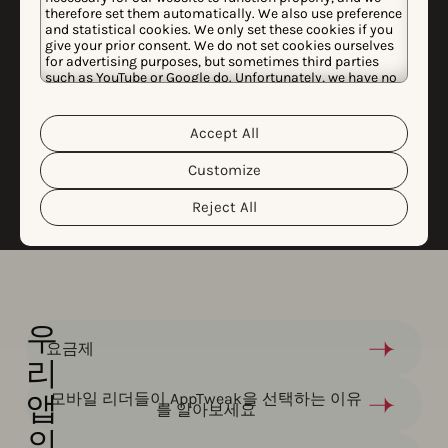
사례 연구
therefore set them automatically. We also use preference
평점 및 리뷰를 활용해
and statistical cookies. We only set these cookies if you
give your prior consent. We do not set cookies ourselves
SoundCloud가 CPI를
for advertising purposes, but sometimes third parties
such as YouTube or Google do. Unfortunately, we have no
39% 줄인 방법
control over this, but you can choose whether to accept
them. For more information about the protection of your
personal data and the different cookies we use, please
Accept All
Cookie Policy
Privacy Policy
read our
&
. You can
customize your cookie settings and preferences by
전체 내용 읽기
Customize
clicking the “Customize” button.
Reject All
우
요금제
리
앱
모바일 리더들이 AppTweak을 선택하는 이유
를 알아보세요​
의