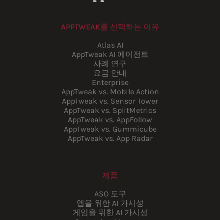
APPTWEAK를 선택하는 이유
Atlas AI
AppTweak AI 에이전트
사례 연구
요금 안내
Enterprise
AppTweak vs. Mobile Action
AppTweak vs. Sensor Tower
AppTweak vs. SplitMetrics
AppTweak vs. AppFollow
AppTweak vs. Gummicube
AppTweak vs. App Radar
제품
ASO 도구
앱을 위한 AI 가시성
게임을 위한 AI 가시성