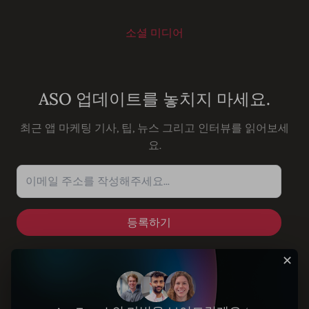
소셜 미디어
Youtube
Instagram
LinkedIn
Facebook
ASO 업데이트를 놓치지 마세요.
최근 앱 마케팅 기사, 팁, 뉴스 그리고 인터뷰를 읽어보세
요.
이메일 주소를 작성해주세요...
✕
솔루션