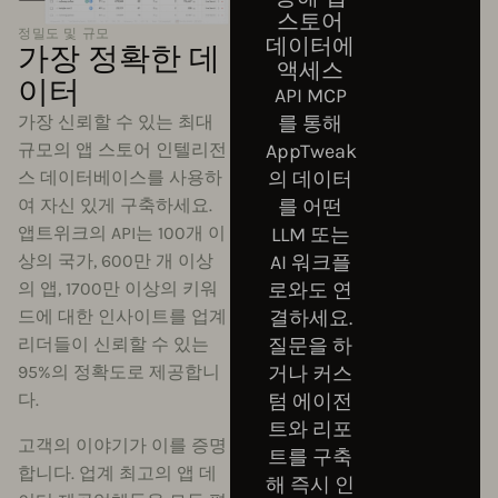
스토어
정밀도 및 규모
데이터에
가장 정확한 데
액세스
이터
API MCP
를 통해
가장 신뢰할 수 있는 최대
AppTweak
규모의 앱 스토어 인텔리전
의 데이터
스 데이터베이스를 사용하
를 어떤
여 자신 있게 구축하세요.
LLM 또는
앱트위크의 API는 100개 이
AI 워크플
상의 국가, 600만 개 이상
로와도 연
의 앱, 1700만 이상의 키워
결하세요.
드에 대한 인사이트를 업계
질문을 하
리더들이 신뢰할 수 있는
거나 커스
95%의 정확도로 제공합니
텀 에이전
다.
트와 리포
고객의 이야기가 이를 증명
트를 구축
합니다. 업계 최고의 앱 데
해 즉시 인