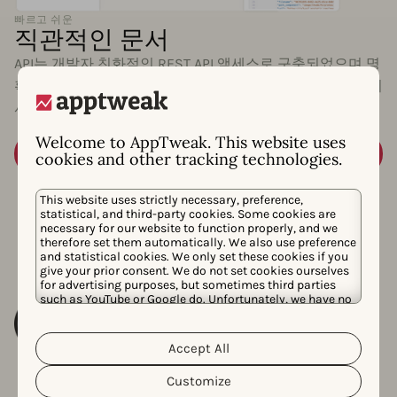
빠르고 쉬운
직관적인 문서
API는 개발자 친화적인 REST API 액세스로 구축되었으며 명
확하고 직관적인 문서로 지원되므로 AppTweak 데이터를 귀
사의 제품에 쉽게 통합할 수 있습니다.
Welcome to AppTweak. This website uses
문서 보기
cookies and other tracking technologies.
This website uses strictly necessary, preference,
statistical, and third-party cookies. Some cookies are
necessary for our website to function properly, and we
therefore set them automatically. We also use preference
and statistical cookies. We only set these cookies if you
give your prior consent. We do not set cookies ourselves
for advertising purposes, but sometimes third parties
such as YouTube or Google do. Unfortunately, we have no
control over this, but you can choose whether to accept
them. For more information about the protection of your
personal data and the different cookies we use, please
Accept All
Cookie Policy
Privacy Policy
read our
&
. You can
customize your cookie settings and preferences by
Customize
clicking the “Customize” button.