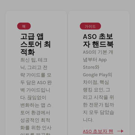
책
가이드
고급 앱
ASO 초보
스토어 최
자 핸드북
적화
ASO의 기본 개
념부터 App
최신 팁, 테크
Store와
닉, 그리고 전
Google Play의
략 가이드를 모
차이점, 핵심
두 담은 ASO 완
랭킹 요인, 그
벽 가이드입니
리고 시작을 위
다. 끊임없이
한 전문가 팁까
변화하는 앱 스
지 모두 담았습
토어 환경에서
니다.
성공적인 최적
화를 위한 인사
ASO 초보자 핸