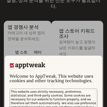
실행, 성과 분석을 위한 전문 도구가 필요합니
다.
앱 경쟁사 분석
앱 스토어 키워드
카테고리 내 상위 앱의
조사
전략을 분석하세요.
검색량이 높고 경쟁이
낮은 키워드를 발굴하
앱 스토
메타
세요.
어 순위
데이
추적
터 비
검색량 데이터
교
경쟁 앱 키워드
Welcome to AppTweak. This website uses
분석
cookies and other tracking technologies.
키워드 중복 분석
키워드 난이도
시비주얼 에셋 추
This website uses strictly necessary, preference,
점수
적
statistical, and third-party cookies. Some cookies are
키워드 제안 및
necessary for our website to function properly, and we
therefore set them automatically. We also use preference
아이디어
and statistical cookies. We only set these cookies if you