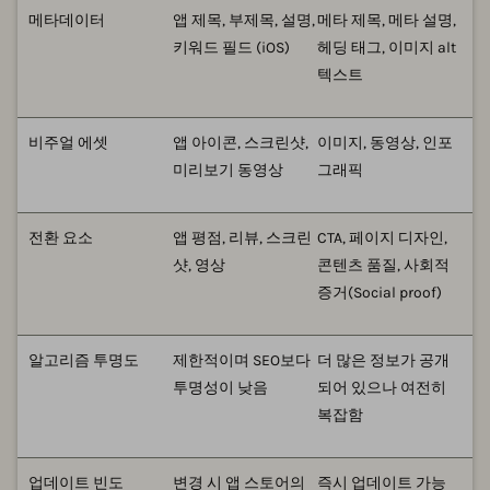
메타데이터
앱 제목, 부제목, 설명,
메타 제목, 메타 설명,
키워드 필드 (iOS)
헤딩 태그, 이미지 alt
텍스트
비주얼 에셋
앱 아이콘, 스크린샷,
이미지, 동영상, 인포
미리보기 동영상
그래픽
전환 요소
앱 평점, 리뷰, 스크린
CTA, 페이지 디자인,
샷, 영상
콘텐츠 품질, 사회적
증거(Social proof)
알고리즘 투명도
제한적이며 SEO보다
더 많은 정보가 공개
투명성이 낮음
되어 있으나 여전히
복잡함
업데이트 빈도
변경 시 앱 스토어의
즉시 업데이트 가능