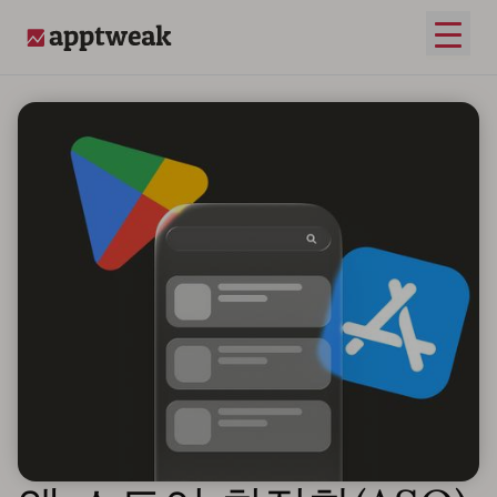
메인 
AppTweak