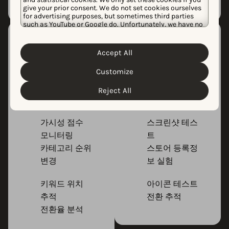
give your prior consent. We do not set cookies ourselves
for advertising purposes, but sometimes third parties
such as YouTube or Google do. Unfortunately, we have no
control over this, but you can choose whether to accept
them. For more information about the protection of your
성과 추적
A/B 테스트
personal data and the different cookies we use, please
Accept All
ASO 성과를 지속적
스토어 등록정보의
Cookie Policy
Privacy Policy
read our
&
. You can
customize your cookie settings and preferences by
으로 모니터링하고
다양한 버전을 테스
Customize
clicking the “Customize” button.
데이터 기반으로 의
트해 전환율을 극대
Reject All
사결정하세요.
화하세요.
가시성 점수
스크린샷 테스
모니터링
트
카테고리 순위
스토어 등록정
변경
보 실험
키워드 위치
아이콘 테스트
추적
전환 추적
전환율 분석