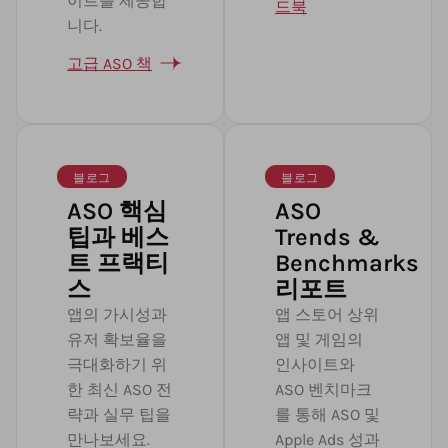
이트를 제공합
드북
니다.
고급 ASO 책
블로그
블로그
ASO 핵심
ASO
팁과 베스
Trends &
트 프랙티
Benchmarks
스
리포트
앱의 가시성과
앱 스토어 상위
유저 확보율을
앱 및 게임의
극대화하기 위
인사이트와
한 최신 ASO 전
ASO 벤치마크
략과 실무 팁을
를 통해 ASO 및
만나보세요.
Apple Ads 성과