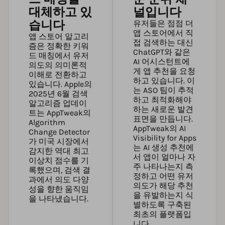
대체하고 있
널입니다
습니다
유저들은 점점 더
앱 스토어에서 직
앱 스토어 알고리
접 검색하는 대신
즘은 정확한 키워
ChatGPT와 같은
드 매칭에서 유저
AI 어시스턴트에
의도의 의미론적
게 앱 추천을 요청
이해로 전환하고
하고 있습니다. 이
있습니다. Apple의
는 ASO 팀이 추적
2025년 6월 검색
하고 최적화해야
알고리즘 업데이
하는 새로운 발견
트는
AppTweak의
표면을 만듭니다.
Algorithm
AppTweak의 AI
Change Detector
Visibility for Apps
가 미국 시장에서
는 AI 생성 추천에
감지한 역대 최고
서 앱이 얼마나 자
이상치 점수를 기
주 나타나는지 측
록했으며, 검색 결
정하고 어떤 유저
과에서 의도 다양
의도가 해당 추천
성을 향한 움직임
을 유발하는지 식
을 나타냈습니다.
별하도록 구축된
최초의 플랫폼입
니다.