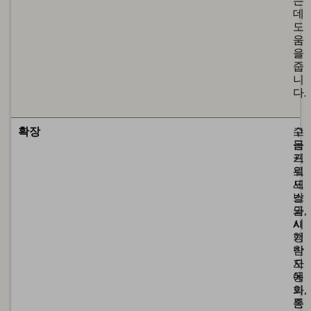
는
데
도
움
을
줍
니
다.
제
제
확장
수
고
동
급
프
키
로
워
세
드
스
발
와
굴,
시
AI
행
기
착
반
오
자
에
동
의
화,
존
통