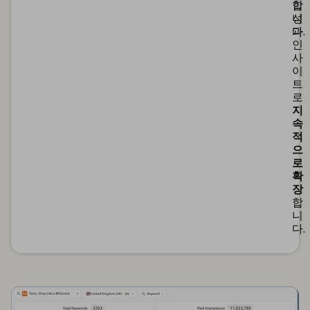
합
합
니
성
다.
과
인
사
이
트
로
지
속
적
으
로
확
장
합
니
다.