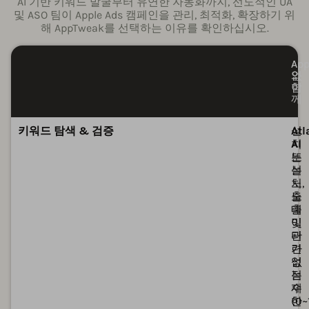
AI 기반 키워드 발굴부터 유연한 자동화까지, 선도적인 UA
및 ASO 팀이 Apple Ads 캠페인을 관리, 최적화, 확장하기 위
해 AppTweak를 선택하는 이유를 확인하십시오.
Ap
Ap
없
와
이
함
께
제
제
키워드 탐색 & 검증
설
Atl
치
AI
또
는
는
설
노
치,
출
노
데
출
이
및
터
관
가
련
없
성
는
점
제
수
한
(0~