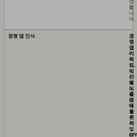
인
합
니
다.
제
제
경쟁 앱 인식
경
경
쟁
쟁
앱
앱
타
키
기
워
팅
드,
및
시
커
간
버
별
리
노
지
출
에
점
대
유
한
율
인
추
사
적
이
및
트
CP