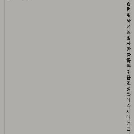
장
스
변
텀
화
및
에
사
더
전
느
설
리
정
게
자
반
동
응
화
하
규
는
칙
수
이
동
성
조
과
정.
변
화
에
즉
시
대
응
합