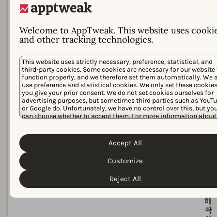
드
합
와
보
분
기
.
Welcome to AppTweak. This website uses cooki
리
점
and other tracking technologies.
되
진
어
성
This website uses strictly necessary, preference, statistical, and
있
분
third-party cookies. Some cookies are necessary for our website 
습
석
function properly, and we therefore set them automatically. We 
니
으
use preference and statistical cookies. We only set these cookies
다.
로
you give your prior consent. We do not set cookies ourselves for
App
advertising purposes, but sometimes third parties such as YouT
or Google do. Unfortunately, we have no control over this, but yo
Ads
can choose whether to accept them. For more information about
의
protection of your personal data and the different cookies we use
실
Cookie Policy
Privacy Policy
please read our
&
. You can
제
customize your cookie settings and preferences by clicking the
Accept All
상
“Customize” button.
승
Customize
분
을
Reject All
분
리
해
확