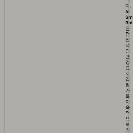
니
다.
AI
Sm
Bid
은
점
진
적
인
변
경
으
로
입
찰
가
를
지
속
적
으
로
최