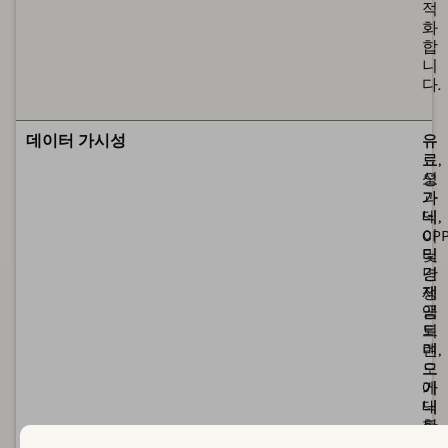
적
화
합
니
다.
제
제
데이터 가시성
유
유
료
료,
성
오
과
가
데
닉,
이
CP
터
및
만
경
제
쟁
공
앱
되
트
며,
렌
오
드
가
에
닉
대
트
한
렌
통