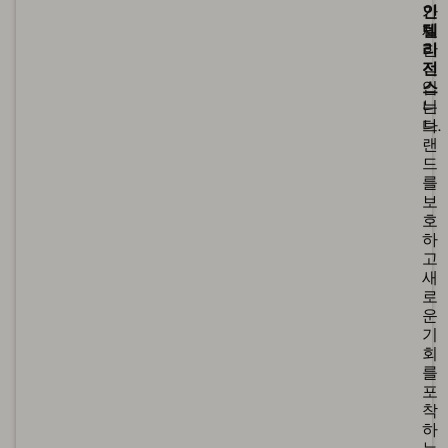
가
인
제
텔
한
리
적
전
입
스
니
는
다.
브
랜
드
를
보
호
하
고
새
로
운
기
회
를
포
착
하