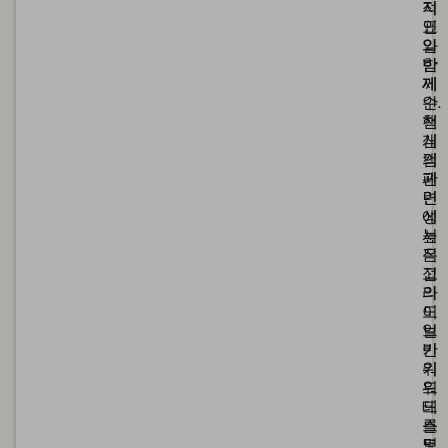
적
지
인
표
일
와
반
함
제
께
안.
수
핵
천
심
개
캠
의
페
관
인
련
에
성
서
높
직
은
접
고
라
의
이
도
브
일
키
반
워
키
드
워
테
드
스
를
트.
몇