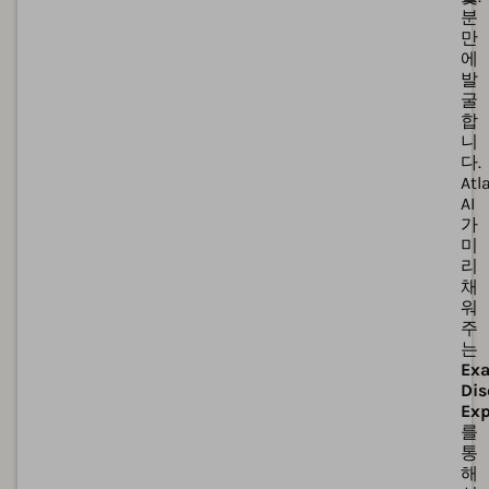
분
만
에
발
굴
합
니
다.
Atl
AI
가
미
리
채
워
주
는
Exa
Dis
Exp
를
통
해