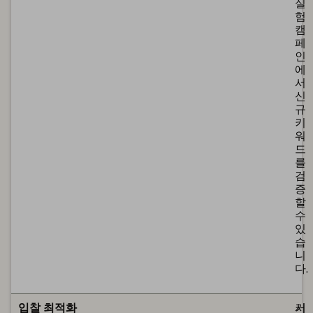
실
험
캠
페
인
에
서
신
규
키
워
드
를
검
증
할
수
있
습
니
다.
제
제
입찰 최적화
시
커