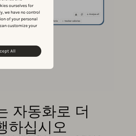
okies ourselves for
y, we have no control
ion of your personal
 can customize your
cept All
는 자동화로 더
행하십시오