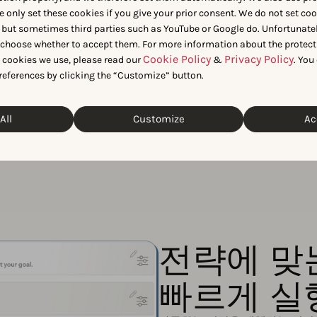
e only set these cookies if you give your prior consent. We do not set co
 but sometimes third parties such as YouTube or Google do. Unfortunatel
키워드를 찾아내십시오
.
n choose whether to accept them. For more information about the protect
Cookie Policy
Privacy Policy
t cookies we use, please read our
&
. You
기회를 우선순위로 설정
references by clicking the “Customize” button.
xact Discovery
어를 확장
하십시오.
All
Customize
Ac
 AI는
실제로 점진적
전략에 맞
빠르게 실