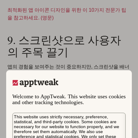
최적화된 앱 아이콘 디자인을 위한 이 10가지 전문가 팁
을 참고하세요. (영문)
9. 스크린샷으로 사용자
의 주목 끌기
앱의 경험을 보여주는 것이 중요하지만, 스크린샷을 배너
광고처럼 고려하여 스토어 방문자가 앱을 다운로드하도
록 유도해야 합니다.
스크린샷은 시각적으로 돋보이고 자체 설명이 가능
Welcome to AppTweak. This website uses cookies
해야 하며 스토어 방문자의 전환을 도울 수 있습니다
and other tracking technologies.
큰 글꼴로 짧은 캡션을 추가
하는 것이 좋으며,
명시적
This website uses strictly necessary, preference,
인 콜투액션(Call-to-action)은 피하는 것
이 좋습니
statistical, and third-party cookies. Some cookies are
다.
첫 몇 개의 스크린샷이 가장 눈에 띄므로, 이에 추
necessary for our website to function properly, and we
가적인 주의를 기울여야 합니다.
therefore set them automatically. We also use
preference and statistical cookies. We only set these