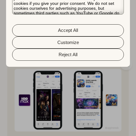
앱 스토어에서 일반적으로 앱의 첫 세 개의 스크린샷
cookies if you give your prior consent. We do not set
cookies ourselves for advertising purposes, but
이 검색 결과에서 두드러지게 나타납니다. 그러나
sometimes third parties such as YouTube or Google do.
iOS 15 이후로는 사용자가 이미 다운로드한 앱의 경
Unfortunately, we have no control over this, but you can
우 앱
스토어 검색 결과에 스크린샷이 더 이상 표시되
choose whether to accept them. For more information
about the protection of your personal data and the
지 않습니다.
그러나 현재 진행 중인 인앱 이벤트 카
Accept All
different cookies we use, please read our
Cookie Policy
드는 앱을 이미 다운로드 했어도 표시됩니다. 이 덕분
&
Privacy Policy
. You can customize your cookie settings
에
인앱 이벤트
는 사용자의 주목을 끌고 앱으로 다시
and preferences by clicking the “Customize” button.
Customize
돌아오도록 유도하는 훌륭한 기회를 제공합니다.
Reject All