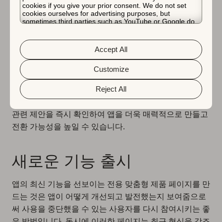
cookies if you give your prior consent. We do not set
시즌 또는 프로모션 캠페인
cookies ourselves for advertising purposes, but
sometimes third parties such as YouTube or Google do.
Unfortunately, we have no control over this, but you can
choose whether to accept them. For more information
시간 제한 프로모션의 경우 맞춤형 제품 페이지는
시즌 또
about the protection of your personal data and the
Accept All
는 한정 콘텐츠를
타겟팅되고 관련성 있게 강조할 수 있는
different cookies we use, please read our
Cookie Policy
&
Privacy Policy
. You can customize your cookie settings
유연성을 제공합니다. 예를 들어, 전자상거래 앱은 해당
and preferences by clicking the “Customize” button.
Customize
기간에만 제공되는 독점 발렌타인 데이 제품을 특징으로
Reject All
하는 특별 맞춤형 제품 페이지를 만들 수 있습니다. 이렇
게 하면 휴일과 관련된 특정 키워드를 검색하는 사용자가
관련 제안을 즉시 확인하여 앱을 더욱 매력적으로 만들고
전환 가능성을 높일 수 있습니다.
새로운 기능 출시
앱의 최신 기능을 선보이는 전용 맞춤형 제품 페이지를 만
드는 것은 앱이 어떻게 개선되고 발전했는지 보여줌으로
써 사용을 중단했을 수 있는 사용자를 다시 참여시키는 좋
은 방법입니다. 동시에 이러한 페이지는 최근 혁신을 강조