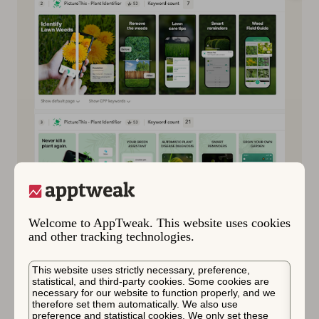
Welcome to AppTweak. This website uses cookies
and other tracking technologies.
식물 식별 앱 PictureThis는 사용자의 다양한 요구
사항(식물 식별 및 조언)을 충족하기 위해 두 가지
This website uses strictly necessary, preference,
다른 CPP를 활용했습니다.
statistical, and third-party cookies. Some cookies are
necessary for our website to function properly, and we
therefore set them automatically. We also use
preference and statistical cookies. We only set these