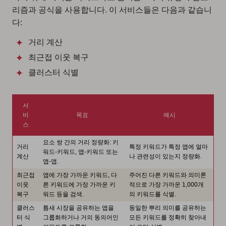
리즘과 공식
을 사용합니다. 이 서비스들은 다음과 같습니
다:
거리 계산
최근접 이웃 복구
클러스터 식별
서
비
목표
예시
스
요소 쌍 간의 거리 정량화: 키
거리
특정 키워드가 특정 앱에 얼마
워드-키워드, 앱-키워드 또는
계산
나 관련성이 있는지 정량화.
앱-앱.
최근접
앱에 가장 가까운 키워드, 다
주어진 다른 키워드와 의미론
이웃
른 키워드에 가장 가까운 키
적으로 가장 가까운 1,000개
복구
워드 등을 검색.
의 키워드를 식별.
클러스
틈새 시장을 공유하는 앱을
동일한 뿌리 의미를 공유하는
터 식
그룹화하거나 거의 동의어인
모든 키워드를 정확히 찾아내