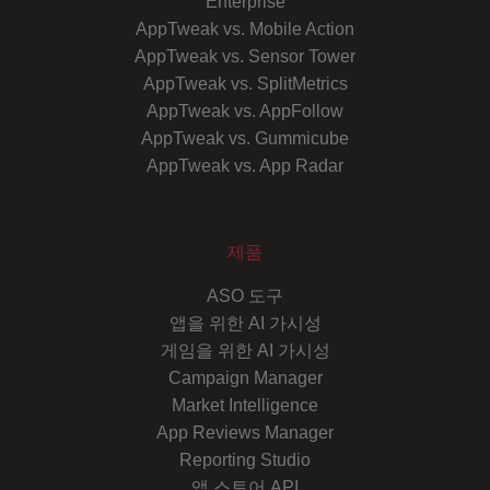
Enterprise
AppTweak vs. Mobile Action
AppTweak vs. Sensor Tower
AppTweak vs. SplitMetrics
AppTweak vs. AppFollow
AppTweak vs. Gummicube
AppTweak vs. App Radar
제품
ASO 도구
앱을 위한 AI 가시성
게임을 위한 AI 가시성
Campaign Manager
Market Intelligence
App Reviews Manager
Reporting Studio
앱 스토어 API