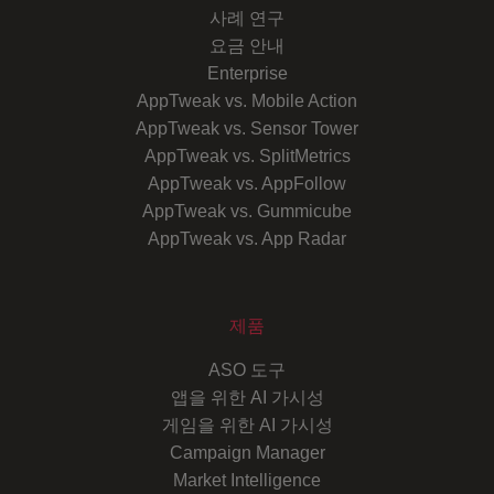
사례 연구
요금 안내
Enterprise
AppTweak vs. Mobile Action
AppTweak vs. Sensor Tower
AppTweak vs. SplitMetrics
AppTweak vs. AppFollow
AppTweak vs. Gummicube
AppTweak vs. App Radar
제품
ASO 도구
앱을 위한 AI 가시성
게임을 위한 AI 가시성
Campaign Manager
Market Intelligence