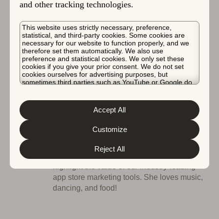
and other tracking technologies.
다. AppTweak 계정에서 이 기능을 활성화하려면 저희 팀
과 문의하기하세요.
This website uses strictly necessary, preference,
statistical, and third-party cookies. Some cookies are
necessary for our website to function properly, and we
therefore set them automatically. We also use
preference and statistical cookies. We only set these
cookies if you give your prior consent. We do not set
cookies ourselves for advertising purposes, but
데모 요청하기
sometimes third parties such as YouTube or Google do.
Unfortunately, we have no control over this, but you can
choose whether to accept them. For more information
about the protection of your personal data and the
Accept All
different cookies we use, please read our
Cookie Policy
에 의한
Georgia Shepherd
, Senior Product
&
Privacy Policy
. You can customize your cookie settings
and preferences by clicking the “Customize” button.
Customize
Marketing Manager at AppTweak
Georgia is a Senior Product Marketing
Reject All
Manager at AppTweak. She works daily to
highlight the value of our industry-leading
app store marketing tools. She loves music,
dancing, and food!