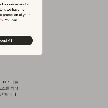
 핵심 기둥
ookies ourselves for
tely, we have no
e protection of your
cy
. You can
 앱의 순위를
cept All
데이터를 최
을 때 귀하의
. 여기에는
 요소를 최적
포함됩니다.