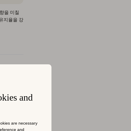
영향을 미칠
 유지율을 강
개요
적화하여 더
okies and
서 앱의 가시
앱이 검색 결
하는지에 직
cookies are necessary
preference and