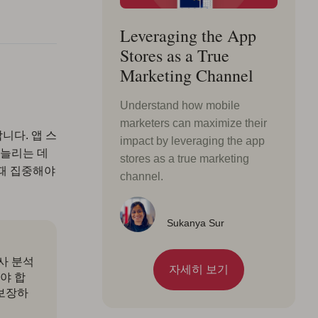
Leveraging the App
Stores as a True
Marketing Channel
Understand how mobile
marketers can maximize their
니다. 앱 스
impact by leveraging the app
 늘리는 데
stores as a true marketing
 때 집중해야
channel.
Sukanya Sur
쟁사 분석
자세히 보기
야 합
 보장하