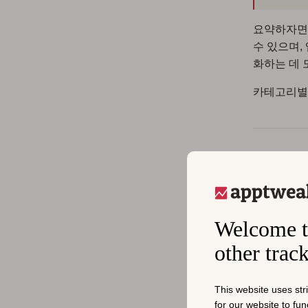
요약하자면,
수 있으며,
화하는 데 
카테고리별 
AS
앱 스토어 
Welcome t
많은 유기적
other trac
성과 전환율
과에 나타
접적인 영향
This website uses str
for our website to fu