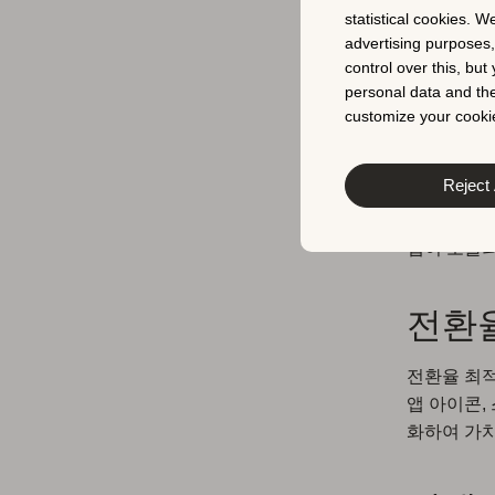
앱 스토어 
statistical cookies. W
을 중심으로
advertising purposes
control over this, bu
personal data and the
앱 가
customize your cookie
앱 가시성을
Reject 
높이는 것을
적화함으로써
앱이 노출
전환
전환율 최적
앱 아이콘,
화하여 가치