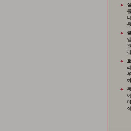
실
를
니
용
글
앱
원
감
효
리
우
하
통
이
마
적