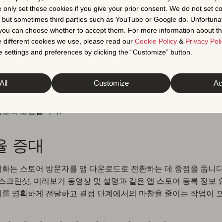
최적화
는 지속 가능한 성장을 견인하기 위해 함께 작동하는 3가지
e only set these cookies if you give your prior consent. We do not set c
 구축됩니다.
, but sometimes third parties such as YouTube or Google do. Unfortuna
t you can choose whether to accept them. For more information about th
 different cookies we use, please read our
Cookie Policy
&
Privacy Poli
시성 개선
 settings and preferences by clicking the “Customize” button.
 개선한다는 것은 앱 스토어 검색 결과에서 관련 키워드에 대한
All
Customize
Ac
 의미합니다. 의도가 명확한 검색어를 식별하고 그에 따라 메타
, ASO는 사용자가 귀하의 앱과 같은 솔루션을 적극적으로 찾
되도록 보장합니다.
율 증대
화는 스토어 방문자를 앱 다운로드로 전환하는 데 중점을 둡니다
 스크린샷, 미리보기 동영상 및 설명과 같은 앱 스토어 등록 정보
를 명확하게 전달하고 결정 단계에서의 마찰을 줄이는 작업이 