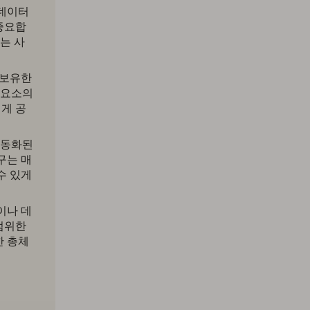
 데이터
중요합
는 사
 보유한
 요소의
게 공
자동화된
구는 매
수 있게
이나 데
범위한
한 총체