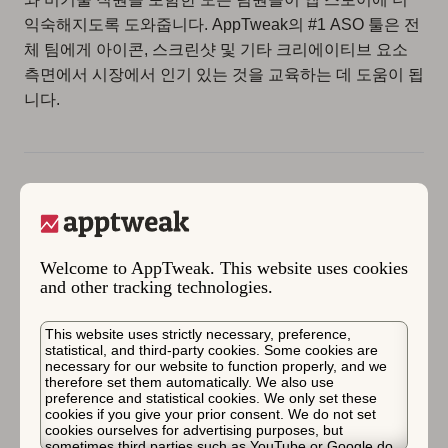
익숙해지도록 도와줍니다. AppTweak의 #1 ASO 툴은 전
체 팀에게 아이콘, 스크린샷 및 기타 크리에이티브 요소
측면에서 시장에서 인기 있는 것을 교육하는 데 도움이 됩
니다.
Supersolid에 대하여
Welcome to AppTweak. This website uses cookies
“Supersolid는 수상 경력이 있는 독립 모바일 게임 개발업
and other tracking technologies.
체로, 런던 중심부에 위치해 있으며 다운로드 수가 9천만
건을 넘었습니다. 우리 팀은 전 세계 플레이어들을 위해
This website uses strictly necessary, preference,
우리가 사랑하는 게임을 개발하여 플레이어들을 창의적
statistical, and third-party cookies. Some cookies are
necessary for our website to function properly, and we
인 의사 결정의 중심에 두고 “테스트 앤 러닝” 사고방식으
therefore set them automatically. We also use
로 작업합니다.
preference and statistical cookies. We only set these
cookies if you give your prior consent. We do not set
cookies ourselves for advertising purposes, but
Supersolid의 게임은 무한 주자(Super Penguins)에서 자
sometimes third parties such as YouTube or Google do.