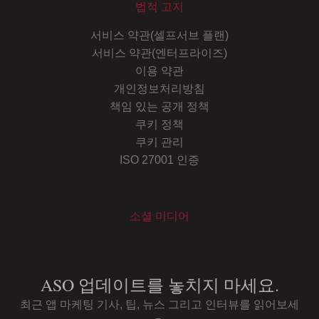
법적 고지
서비스 약관(셀프서브 플랜)
서비스 약관(엔터프라이즈)
이용 약관
개인정보처리방침
책임 있는 공개 정책
쿠키 정책
쿠키 관리
ISO 27001 인증
소셜 미디어
Youtube
Instagram
LinkedIn
Facebook
ASO 업데이트를 놓치지 마세요.
최근 앱 마케팅 기사, 팁, 뉴스 그리고 인터뷰를 읽어보세