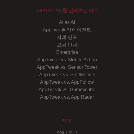
APPTWEAK를 선택하는 이유
Atlas AI
AppTweak AI 에이전트
사례 연구
요금 안내
Enterprise
AppTweak vs. Mobile Action
AppTweak vs. Sensor Tower
AppTweak vs. SplitMetrics
AppTweak vs. AppFollow
AppTweak vs. Gummicube
AppTweak vs. App Radar
제품
ASO 도구