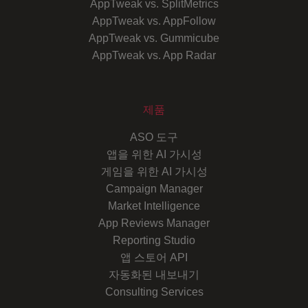
AppTweak vs. SplitMetrics
AppTweak vs. AppFollow
AppTweak vs. Gummicube
AppTweak vs. App Radar
제품
ASO 도구
앱을 위한 AI 가시성
게임을 위한 AI 가시성
Campaign Manager
Market Intelligence
App Reviews Manager
Reporting Studio
앱 스토어 API
자동화된 내보내기
Consulting Services