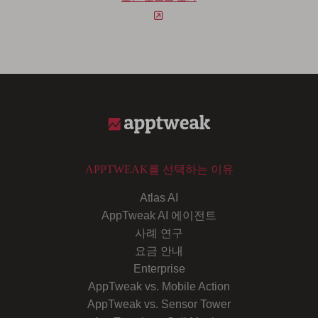
APPTWEAK를 선택하는 이유
Atlas AI
AppTweak AI 에이전트
사례 연구
요금 안내
Enterprise
AppTweak vs. Mobile Action
AppTweak vs. Sensor Tower