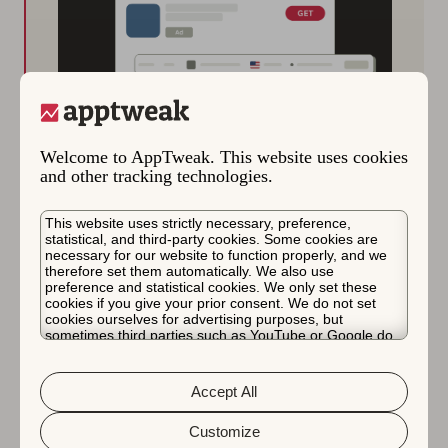
Welcome to AppTweak. This website uses cookies
and other tracking technologies.
This website uses strictly necessary, preference,
statistical, and third-party cookies. Some cookies are
necessary for our website to function properly, and we
therefore set them automatically. We also use
Campaign Manager
preference and statistical cookies. We only set these
cookies if you give your prior consent. We do not set
cookies ourselves for advertising purposes, but
sometimes third parties such as YouTube or Google do.
앱트위크에서 바로 효과적인 캠페인을 만들고,
Unfortunately, we have no control over this, but you can
실적을 모니터링하고, Apple 검색 광고를 개선
choose whether to accept them. For more information
about the protection of your personal data and the
할 수 있는 새로운 기회를 찾아보세요.
Accept All
different cookies we use, please read our
Cookie Policy
&
Privacy Policy
. You can customize your cookie settings
and preferences by clicking the “Customize” button.
Customize
지금 체험하기