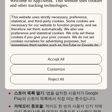
Welcome to AppTweak. This website uses cookies
스토어 목록 자산 라이브러리
에서 직접 관리할 수 있습니
and other tracking technologies.
다.
이는 이제 스토어 프론트를 업로드하고 관리하는 더 간소
This website uses strictly necessary, preference,
statistical, and third-party cookies. Some cookies are
화된 프로세스를 갖게 된 마케터들에게 좋은 소식입니다.
necessary for our website to function properly, and we
therefore set them automatically. We also use
이 업데이트는 여러 스토어 변형을 관리하는 마케터들의
preference and statistical cookies. We only set these
마찰을 크게 줄여주며, 지역 또는 캠페인 전반에 걸쳐 더
cookies if you give your prior consent. We do not set
cookies ourselves for advertising purposes, but
빠른 업데이트와 더 나은 일관성을 가능하게 합니다.
sometimes third parties such as YouTube or Google do.
Unfortunately, we have no control over this, but you can
choose whether to accept them. For more information
새로운 Play 콘솔 측정항목 및
about the protection of your personal data and the
Accept All
different cookies we use, please read our
Cookie Policy
섹션 개요
&
Privacy Policy
. You can customize your cookie settings
and preferences by clicking the “Customize” button.
Customize
Google은 두 가지 새로운 Play Console 측정항목을 공식
Reject All
적으로 출시했습니다.
스토어 목록 열기:
앱을 설치한 사용자가 Google
Play의 스토어 목록에서 직접 여는 횟수입니다.
저메모리 종료율:
적어도 한 번의 사용자 인지 저메
모리 종료(사용 중 메모리 부족으로 시스템이 앱을