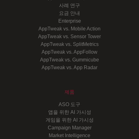
사례 연구
요금 안내
Enterprise
AppTweak vs. Mobile Action
AppTweak vs. Sensor Tower
AppTweak vs. SplitMetrics
AppTweak vs. AppFollow
AppTweak vs. Gummicube
AppTweak vs. App Radar
제품
ASO 도구
앱을 위한 AI 가시성
게임을 위한 AI 가시성
Campaign Manager
Market Intelligence