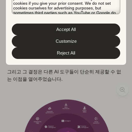
cookies if you give your prior consent. We do not set
지 않았습니다.
cookies ourselves for advertising purposes, but
sometimes third parties such as YouTube or Google do.
Unfortunately, we have no control over this, but you can
AppTweak의 AI가 다른 점
choose whether to accept them. For more information
about the protection of your personal data and the
Accept All
different cookies we use, please read our
Cookie Policy
&
Privacy Policy
. You can customize your cookie settings
대부분의 도구는 AI 모델로 시작하여 앱 스토어 데이터를
and preferences by clicking the “Customize” button.
Customize
그 안에 맞추려고 합니다.
Reject All
AppTweak은 그 반대였습니다.
그리고 그 결정은 다른 AI 도구들이 단순히 제공할 수 없
는 이점을 열어주었습니다.