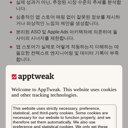
실제 성과가 아닌, 추정된 시장 수준의 추세를 분석합
니다.
심층적인 앱 스토어 매핑 없이 잘못된 정보를 제시하
거나 피상적인 느낌의 제안을 생성합니다.
분리된 ASO 및 Apple Ads 아키텍처에 의존하여 둘
사이의 시너지를 제한합니다.
앱 스토어가 실제로 어떻게 작동하는지 이해하는 데
필요한 컨텍스트 엔지니어링 및 데이터 기록이 부족
합니다.
미묘한 Apple Ads 메커니즘을 지나치게 단순화하고
예산을 위험에 빠뜨리는 완전 자동 AI 입찰 최적화와
같은 블랙박스 시스템을 홍보합니다.
Welcome to AppTweak. This website uses cookies
움직인 것을 강조하지만, 다음 의사결정에 가장 큰 영
and other tracking technologies.
향을 미칠 것은 강조하지 않습니다.
This website uses strictly necessary, preference,
앱 스토어를 위한 새로운 AI 도구는 편의성을 제공합니다.
statistical, and third-party cookies. Some cookies are
necessary for our website to function properly, and we
하지만 관련 컨텍스트, 10년 이상의 과거 데이터, 그리고
therefore set them automatically. We also use
실제 성과 기반 없이는 확장 가능한 최적화를 위해 구축되
preference and statistical cookies. We only set these