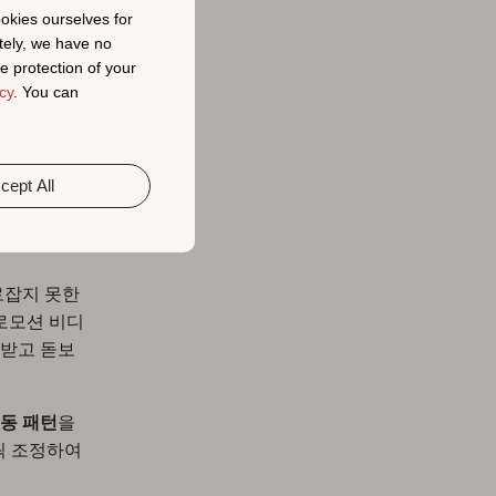
ookies ourselves for
tely, we have no
앱
e protection of your
cy
. You can
cept All
어에서 결정
 결과의 가
로잡지 못한
프로모션 비디
목받고 돋보
동 패턴
을
씩 조정하여