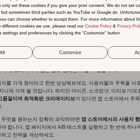
e only set these cookies if you give your prior consent. We do not set c
, but sometimes third parties such as YouTube or Google do. Unfortuna
 “결정의 순간”을 위한 
t you can choose whether to accept them. For more information about th
 different cookies we use, please read our
Cookie Policy
&
Privacy Poli
토어 최적화
 settings and preferences by clicking the “Customize” button.
All
Customize
Ac
브랜드이든 외부 광고에 의존하든 상관없이,
사용자들은 앱 스토
‘다운로드’ 버튼을 누를지를 결정합니다.
이 포인트를 놓치면 검색
지며, 효과적이지 않은 광고 캠페인이 될 수 있습니다.
지를 가게 창이라고 한번 상상해보세요. 사용자들의 주목을 사
 지나쳐 가게 될 것입니다. 하지만 아이콘, 스크린샷, 미리보기/
고품질이며 최적화된 크리에이티브
가 있다면 앱 스토어에서 주
.
 무엇을 원하는지 정확히 파악하려면
앱 스토어에서의 사용자 행
야 합니다. 앱 페이지에서 A/B 테스트를 실행하고 한 번에 하나
인하고 전략을 개선하세요.