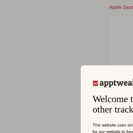
Apple S
Welcome t
other trac
ASO와 ASA
This website uses str
(2022).
for our website to fu