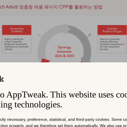
earch Ads레 맞춤형 제품 페이지 CPP를 활용하는 방법
o AppTweak. This website uses co
king technologies.
 사이의 시너지 효과 출처: Advanced App Store Optimization v
ictly necessary, preference, statistical, and third-party cookies. Some 
nction properly, and we therefore set them automatically. We also use 