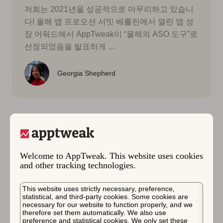
저희는 2021년을 성공적으로 마무리하고 있습니
다! 올해 앱 프로모션 서밋 베를린에서 열린 앱 성
장 어워드에서 AppTweak이 “올해의 ASO 도구”로
선정되었음을 발표하게 …
Georgia Shepherd
Welcome to AppTweak. This website uses cookies
and other tracking technologies.
This website uses strictly necessary, preference,
statistical, and third-party cookies. Some cookies are
necessary for our website to function properly, and we
therefore set them automatically. We also use
preference and statistical cookies. We only set these