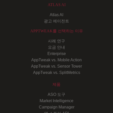
ATLAS AI
Atlas AI
광고 에이전트
APPTWEAK를 선택하는 이유
사례 연구
요금 안내
Enterprise
AppTweak vs. Mobile Action
AppTweak vs. Sensor Tower
AppTweak vs. SplitMetrics
제품
ASO 도구
Market Intelligence
Campaign Manager