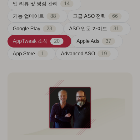
앱 리뷰 및 평점 관리
14
기능 업데이트
88
고급 ASO 전략
66
Google Play
23
ASO 입문 가이드
31
AppTweak 소식
20
Apple Ads
37
App Store
1
Advanced ASO
19