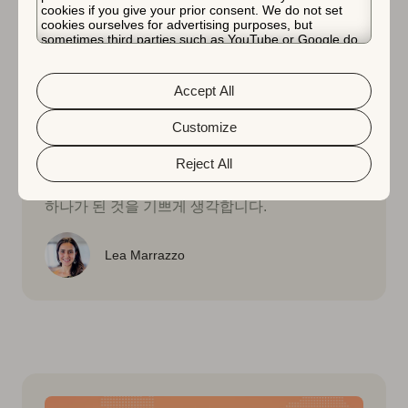
cookies if you give your prior consent. We do not set
cookies ourselves for advertising purposes, but
sometimes third parties such as YouTube or Google do.
AppTweak 소식
Unfortunately, we have no control over this, but you can
choose whether to accept them. For more information
2021년 11월 26일
about the protection of your personal data and the
AppTweak: 3년 연속 고속 성장 기
Accept All
different cookies we use, please read our
Cookie Policy
&
Privacy Policy
. You can customize your cookie settings
술 회사 50 선정
and preferences by clicking the “Customize” button.
Customize
AppTweak이 또 해냈습니다! 저희는 3년 연속 벨
Reject All
기에에서 가장 빠르게 성장하는 기술 회사 50곳 중
하나가 된 것을 기쁘게 생각합니다.
Lea Marrazzo