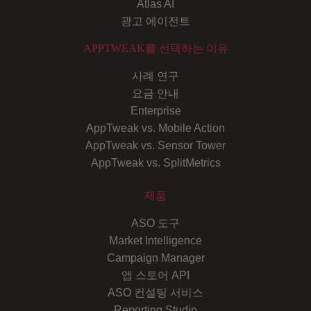
Atlas AI
광고 에이전트
APPTWEAK를 선택하는 이유
사례 연구
요금 안내
Enterprise
AppTweak vs. Mobile Action
AppTweak vs. Sensor Tower
AppTweak vs. SplitMetrics
제품
ASO 도구
Market Intelligence
Campaign Manager
앱 스토어 API
ASO 컨설팅 서비스
Reporting Studio