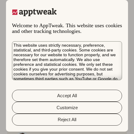
Welcome to AppTweak. This website uses cookies
and other tracking technologies.
This website uses strictly necessary, preference,
statistical, and third-party cookies. Some cookies are
necessary for our website to function properly, and we
therefore set them automatically. We also use
preference and statistical cookies. We only set these
cookies if you give your prior consent. We do not set
cookies ourselves for advertising purposes, but
sometimes third parties such as YouTube or Google do.
Google Play
고급 ASO 전략
앱 시장 인사이트
Unfortunately, we have no control over this, but you can
인공지능(AI)
choose whether to accept them. For more information
about the protection of your personal data and the
2023년 5월 12일
Accept All
different cookies we use, please read our
Cookie Policy
Google I/O 2023 발표: 요약
&
Privacy Policy
. You can customize your cookie settings
and preferences by clicking the “Customize” button.
Customize
Google I/O 2023의 주요 발표 내용에 대한 이 블로
Reject All
그 요약을 읽어보십시오.