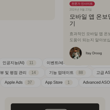
전문가 인사이트
2024년 9월 23일
모바일 앱 온보
기
효과적인 모바일 앱 온
도움이 되는지 알아보십
Itay Droog
인공지능(AI)
11
이벤트/세미나
11
앱 현지화
뷰 및 평점 관리
14
기능 업데이트
88
고급 A
Apple Ads
37
App Store
1
Advanced ASO