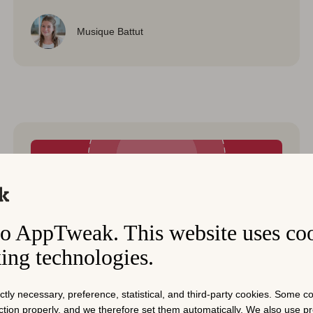
Musique Battut
o AppTweak. This website uses co
king technologies.
앱 시장 인사이트
전문가 인사이트
ictly necessary, preference, statistical, and third-party cookies. Some 
2023년 10월 30일
nction properly, and we therefore set them automatically. We also use 