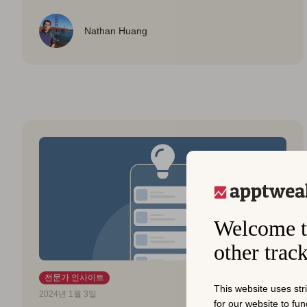
Nathan Huang
Welcome t
other trac
전문가 인사이트
This website uses str
2024년 1월 3일
for our website to fu