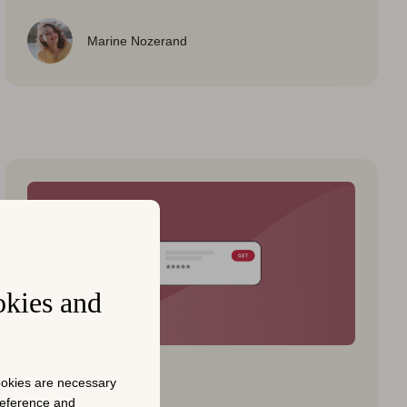
Marine Nozerand
okies and
전문가 인사이트
cookies are necessary
2023년 10월 16일
preference and