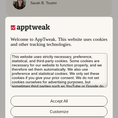
Sarah B. Touimi
Welcome to AppTweak. This website uses cookies
and other tracking technologies.
This website uses strictly necessary, preference,
statistical, and third-party cookies. Some cookies are
necessary for our website to function properly, and we
therefore set them automatically. We also use
preference and statistical cookies. We only set these
cookies if you give your prior consent. We do not set
cookies ourselves for advertising purposes, but
sometimes third parties such as YouTube or Google do.
Unfortunately, we have no control over this, but you can
choose whether to accept them. For more information
Google Play
앱 현지화 전략
about the protection of your personal data and the
Accept All
different cookies we use, please read our
2022년 6월 2일
Cookie Policy
&
Privacy Policy
. You can customize your cookie settings
Google Play 앱 현지화 초보자 가
and preferences by clicking the “Customize” button.
Customize
이드