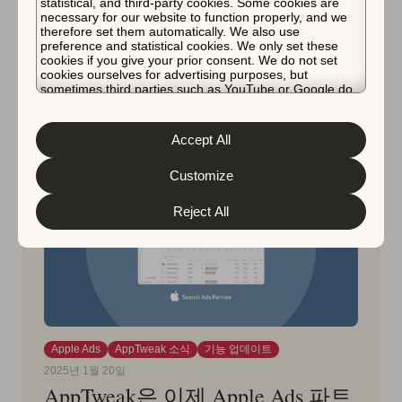
statistical, and third-party cookies. Some cookies are
베스트 프랙티스와 벤치마크를 심층 분석합니다.
necessary for our website to function properly, and we
therefore set them automatically. We also use
preference and statistical cookies. We only set these
Pierre-Antoine Roy
cookies if you give your prior consent. We do not set
cookies ourselves for advertising purposes, but
sometimes third parties such as YouTube or Google do.
Unfortunately, we have no control over this, but you can
choose whether to accept them. For more information
about the protection of your personal data and the
Accept All
different cookies we use, please read our
Cookie Policy
&
Privacy Policy
. You can customize your cookie settings
and preferences by clicking the “Customize” button.
Customize
Reject All
Apple Ads
AppTweak 소식
기능 업데이트
2025년 1월 20일
AppTweak은 이제 Apple Ads 파트