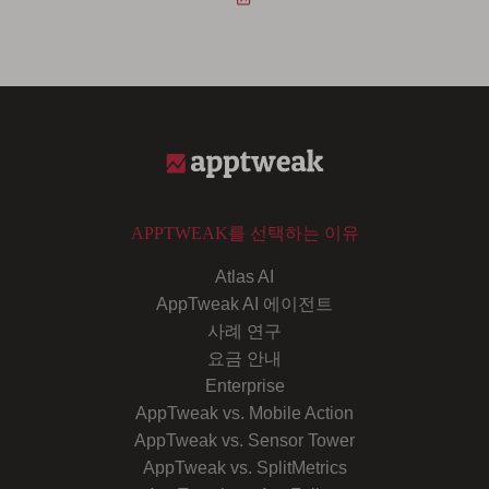
APPTWEAK를 선택하는 이유
Atlas AI
AppTweak AI 에이전트
사례 연구
요금 안내
Enterprise
AppTweak vs. Mobile Action
AppTweak vs. Sensor Tower
AppTweak vs. SplitMetrics