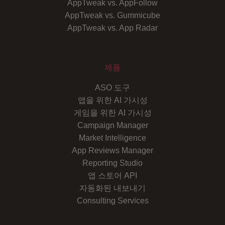
AppTweak vs. AppFollow
AppTweak vs. Gummicube
AppTweak vs. App Radar
제품
ASO 도구
앱을 위한 AI 가시성
게임을 위한 AI 가시성
Campaign Manager
Market Intelligence
App Reviews Manager
Reporting Studio
앱 스토어 API
자동화된 내보내기
Consulting Services