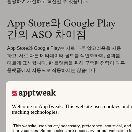
활용하여 개선하고 혁신할 수 있습니다.
App Store와 Google Play
간의 ASO 차이점
App Store와 Google Play는 서로 다른 알고리즘을 사용
하고, 서로 다른 메타데이터 필드를 색인화하며, 결과를
다르게 표시합니다. 한 플랫폼을 위해 구축된 전략이 다른
플랫폼에서 자동으로 작동하지는 않습니다.
요소
App Store
Google Play
색인화된
제목, 부제목, 키워드 필
키워드 필
제목, 짧은 설명, 긴 설명
드(100자)
Welcome to AppTweak. This website uses cookies and 
드
tracking technologies.
키워드 반
가치 없음 — 각 용어는
전략적 반복이 중요함 — 키워드
복
한 번만 표시되면 됨
밀도(2~3%)가 순위 신호임
This website uses strictly necessary, preference, statistical, and 
검색용으로 색인화되지
party cookies. Some cookies are necessary for our website to f
긴 설명
검색용으로 색인화됨