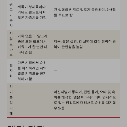
워
제목이 부제목이나
드
긴 설명의 키워드 밀도가 중요하며, 2~3%
키워드 필드보다 더
가
를 목표로 함
많은 가중치를 가짐
중
치
키
가치 없음 — 알고리
워
즘은 모든 필드에서
제목, 짧은 설명, 긴 설명에 걸친 전략적 반
드
키워드가 한 번만 나
복이 관련성을 높임
반
타나면 됨
복
다른 시장에서 순위
현
를 차지하려면 지역
지
—
별로 키워드를 현지
화
화해야 함
의
미
머신러닝이 동의어, 관련 용어, 오타 및 속
론
어를 해석함. 앱은 메타데이터에 명시적으
—
적
로 없는 키워드에 대해서도 순위를 차지할
이
수 있음
해