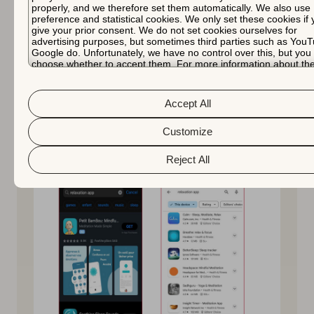
않음
properly, and we therefore set them automatically. We also use
preference and statistical cookies. We only set these cookies if
검색 결과
give your prior consent. We do not set cookies ourselves for
모든 검색에 표시됨(세
의 스크린
브랜드 검색에만 표시됨
advertising purposes, but sometimes third parties such as YouT
로 3개 또는 가로 1개)
샷
Google do. Unfortunately, we have no control over this, but you
choose whether to accept them. For more information about th
백링크
순위 요소가 아님
순위 강도에 영향을 미침
protection of your personal data and the different cookies we us
please read our
Cookie Policy
&
Privacy Policy
. You can custom
A/B 테스
제품 페이지 최적화
스토어 등록 정보 실험
your cookie settings and preferences by clicking the “Customize
트
Accept All
button.
각 앱 스토어의 검색 결과 차이:
Customize
Reject All