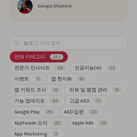
Georgia Shepherd
블로그 기사 검색
전체 카테고리
383
전문가 인사이트
28
인공지능(AI)
23
이벤트
11
앱 현지화
16
앱 키워드 조사
19
리뷰 및 평점 관리
14
기능 업데이트
94
고급 ASO
71
Google Play
26
ASO 입문
33
AppTweak 소식
20
Apple Ads
39
App Marketing
3