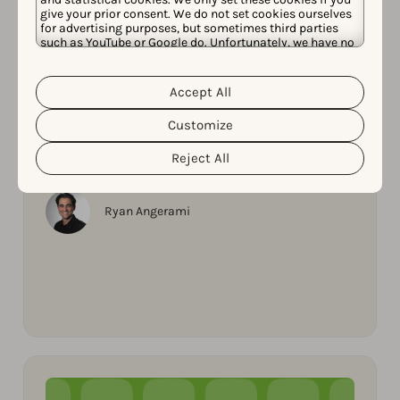
give your prior consent. We do not set cookies ourselves
for advertising purposes, but sometimes third parties
such as YouTube or Google do. Unfortunately, we have no
control over this, but you can choose whether to accept
them. For more information about the protection of your
personal data and the different cookies we use, please
Accept All
Cookie Policy
Privacy Policy
read our
&
. You can
customize your cookie settings and preferences by
인공지능(AI)
Customize
clicking the “Customize” button.
2026년 04월 15일
Reddit을 활용해 앱 가시성을 높이는
Reject All
방법
Ryan Angerami