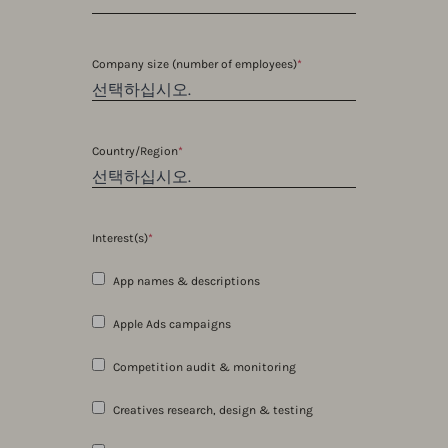
Company size (number of employees)
*
Country/Region
*
Interest(s)
*
App names & descriptions
Apple Ads campaigns
Competition audit & monitoring
Creatives research, design & testing