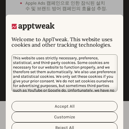
Apple Ads 캠페인으로 인한 잠식된 설치
수 및 브랜드 방어 캠페인의 효율성 추정.
트렌드, 위협 및 확장 기회를 강조하는 시
장 분석.
앱 다운로드 및 수익에 대한 캠페인 상승
Welcome to AppTweak. This website uses
효과를 측정하기 위한 맞춤형 데이터 과학
cookies and other tracking technologies.
분석.
저희는 전용 통화에서 조사 결과를 발표하고
This website uses strictly necessary, preference,
귀사의 피드백을 기반으로 분석, 인사이트 및
statistical, and third-party cookies. Some cookies are
권장 사항을 발전시킬 기회를 식별할 것입니
necessary for our website to function properly, and we
다.
therefore set them automatically. We also use preference
and statistical cookies. We only set these cookies if you
give your prior consent. We do not set cookies ourselves
for advertising purposes, but sometimes third parties
such as YouTube or Google do. Unfortunately, we have no
control over this, but you can choose whether to accept
them. For more information about the protection of your
personal data and the different cookies we use, please
Accept All
Cookie Policy
Privacy Policy
read our
&
. You can
customize your cookie settings and preferences by
Customize
clicking the “Customize” button.
Reject All