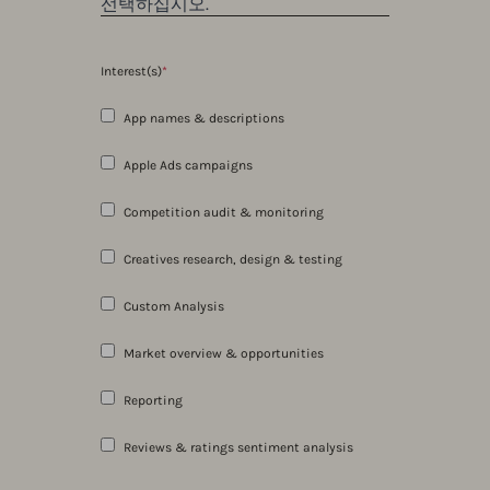
Interest(s)
*
App names & descriptions
Apple Ads campaigns
Competition audit & monitoring
Creatives research, design & testing
Custom Analysis
Market overview & opportunities
Reporting
Reviews & ratings sentiment analysis