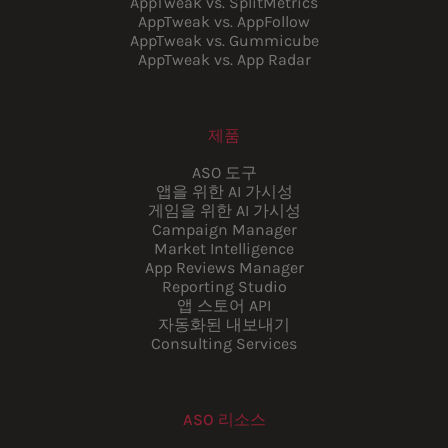
AppTweak vs. SplitMetrics
AppTweak vs. AppFollow
AppTweak vs. Gummicube
AppTweak vs. App Radar
제품
ASO 도구
앱을 위한 AI 가시성
게임을 위한 AI 가시성
Campaign Manager
Market Intelligence
App Reviews Manager
Reporting Studio
앱 스토어 API
자동화된 내보내기
Consulting Services
ASO 리소스