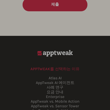
APPTWEAK를 선택하는 이유
Atlas AI
AppTweak AI 에이전트
사례 연구
요금 안내
Enterprise
AppTweak vs. Mobile Action
AppTweak vs. Sensor Tower