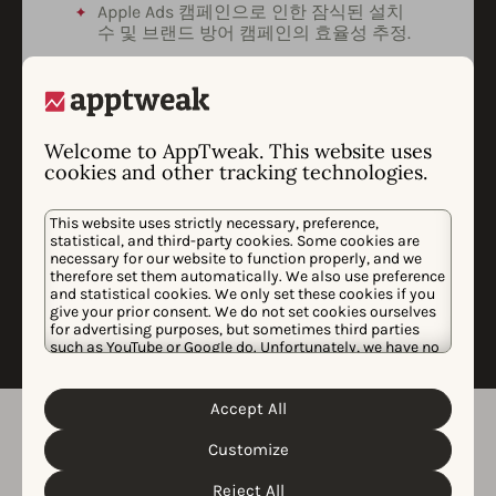
Apple Ads 캠페인으로 인한 잠식된 설치
수 및 브랜드 방어 캠페인의 효율성 추정.
트렌드, 위협 및 확장 기회를 강조하는 시
장 분석.
앱 다운로드 및 수익에 대한 캠페인 상승
Welcome to AppTweak. This website uses
효과를 측정하기 위한 맞춤형 데이터 과학
cookies and other tracking technologies.
분석.
저희는 전용 통화에서 조사 결과를 발표하고
This website uses strictly necessary, preference,
귀사의 피드백을 기반으로 분석, 인사이트 및
statistical, and third-party cookies. Some cookies are
권장 사항을 발전시킬 기회를 식별할 것입니
necessary for our website to function properly, and we
다.
therefore set them automatically. We also use preference
and statistical cookies. We only set these cookies if you
give your prior consent. We do not set cookies ourselves
for advertising purposes, but sometimes third parties
such as YouTube or Google do. Unfortunately, we have no
control over this, but you can choose whether to accept
them. For more information about the protection of your
personal data and the different cookies we use, please
Accept All
Cookie Policy
Privacy Policy
read our
&
. You can
customize your cookie settings and preferences by
Customize
clicking the “Customize” button.
Reject All