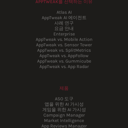
APPTWEAK를 선택하는 이유
Atlas AI
AppTweak AI 에이전트
사례 연구
요금 안내
Enterprise
AppTweak vs. Mobile Action
AppTweak vs. Sensor Tower
AppTweak vs. SplitMetrics
AppTweak vs. AppFollow
AppTweak vs. Gummicube
AppTweak vs. App Radar
제품
ASO 도구
앱을 위한 AI 가시성
게임을 위한 AI 가시성
Campaign Manager
Market Intelligence
App Reviews Manager