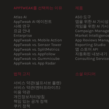
APPTWEAK를 선택하는 이유
제품
Atlas AI
ASO 도구
AppTweak AI 에이전트
앱을 위한 AI 가시성
사례 연구
게임을 위한 AI 가
요금 안내
Campaign Manage
Enterprise
Market Intelligenc
AppTweak vs. Mobile Action
App Reviews Mana
AppTweak vs. Sensor Tower
Reporting Studio
AppTweak vs. SplitMetrics
앱 스토어 API
AppTweak vs. AppFollow
자동화된 내보내기
AppTweak vs. Gummicube
Consulting Service
AppTweak vs. App Radar
법적 고지
소셜 미디어
Youtube
Instagram
LinkedIn
Facebook
서비스 약관(셀프서브 플랜)
서비스 약관(엔터프라이즈)
이용 약관
개인정보처리방침
책임 있는 공개 정책
쿠키 정책