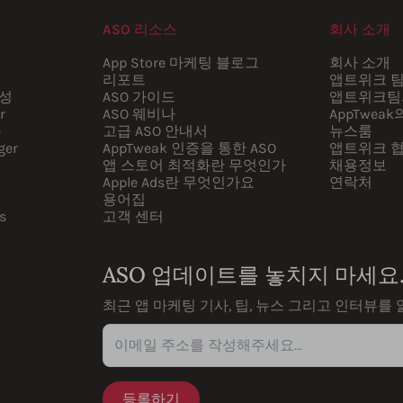
ASO 리소스
회사 소개
App Store 마케팅 블로그
회사 소개
리포트
앱트위크 
시성
ASO 가이드
앱트위크팀
r
ASO 웨비나
AppTweak
e
고급 ASO 안내서
뉴스룸
ger
AppTweak 인증을 통한 ASO
앱트위크 
앱 스토어 최적화란 무엇인가
채용정보
Apple Ads란 무엇인가요
연락처
용어집
s
고객 센터
ASO 업데이트를 놓치지 마세요
최근 앱 마케팅 기사, 팁, 뉴스 그리고 인터뷰를
이메일 주소를 작성해주세요...