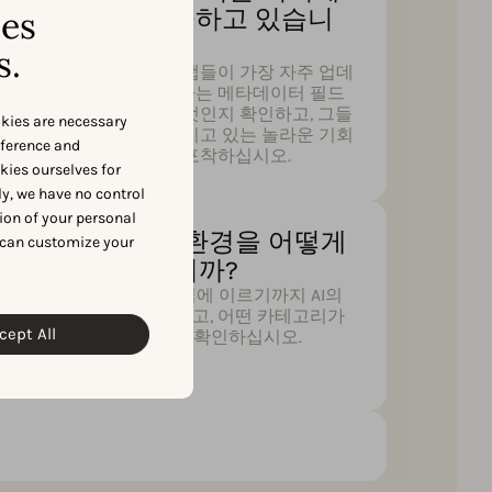
ses
가로 이
집중하고 있습니
까?
s.
 키워드 순
상위 앱들이 가장 자주 업데
설치와 어떻게
이트하는 메타데이터 필드
 알아보십
가 무엇인지 확인하고, 그들
okies are necessary
이 놓치고 있는 놀라운 기회
eference and
들을 포착하십시오.
okies ourselves for
y, we have no control
ion of your personal
AI는 앱 스토어 환경을 어떻게
 can customize your
재편하고 있습니까?
초기 기대부터 주류 도입에 이르기까지 AI의
폭발적인 성장을 살펴보고, 어떤 카테고리가
cept All
AI에 의해 점유되었는지 확인하십시오.