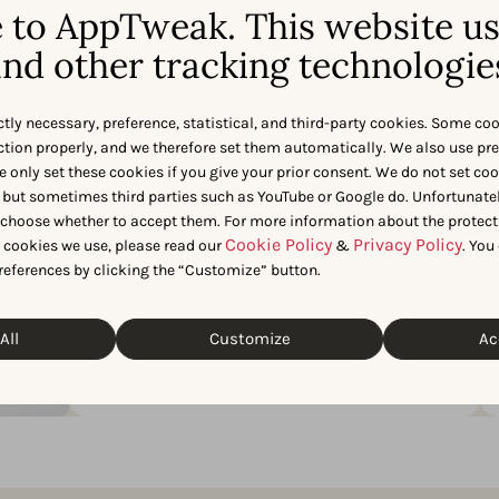
to AppTweak. This website u
업데이트합니까?
가시성 증
어집니까?
주요 앱과 게임이 실제로 스
nd other tracking technologie
크린샷, 아이콘 및 설명을 얼
앱 스토어 평점이
마나 자주 갱신하는지, 그리
위, 피처링 및 
고 그것이 왜 그 어느 때보다
직접 연결되는지
ctly necessary, preference, statistical, and third-party cookies. Some co
중요한지 알아보십시오.
시오.
nction properly, and we therefore set them automatically. We also use pr
e only set these cookies if you give your prior consent. We do not set co
 but sometimes third parties such as YouTube or Google do. Unfortunatel
n choose whether to accept them. For more information about the protect
Apple Ads에서 맞춤형 제품 페
Cookie Policy
Privacy Policy
t cookies we use, please read our
&
. You
이지의 실제 영향은 무엇입니
references by clicking the “Customize” button.
까?
캠페인 유형별로 맞춤형 제품 페이지가 전환
All
Customize
Ac
을 얼마나 높이는지, 그리고 어떤 국가에서 이
를 가장 많이 활용하는지 확인하십시오.