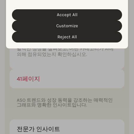
장 많이 활용하는지 확인하십시오.
control over this, but you can choose whether to accept
them. For more information about the protection of your
personal data and the different cookies we use, please
Accept All
Cookie Policy
Privacy Policy
read our
&
. You can
customize your cookie settings and preferences by
Customize
clicking the “Customize” button.
AI는 앱 스토어 환경을 어떻게
재편하고 있습니까?
Reject All
초기 기대부터 주류 도입에 이르기까지 AI의 폭
발적인 성장을 살펴보고, 어떤 카테고리가 AI에
의해 점유되었는지 확인하십시오.
41페이지
ASO 트렌드와 성장 동력을 강조하는 매력적인
그래프와 명확한 인사이트입니다.
전문가 인사이트