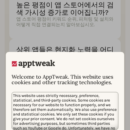
높은 평점이 앱 스토어에서의 검
색 가시성 증가로 이어집니까?
앱 스토어 평점이 키워드 순위, 피처링 및 설치와
어떻게 직접 연결되는지 알아보십시오.
상위 앱들은 현지화 노력을 어디
에 집중하고 있습니까?
상위 앱들이 가장 자주 업데이트하는 메타데이
터 필드가 무엇인지 확인하고, 그들이 놓치고 있
는 놀라운 기회들을 포착하십시오.
Welcome to AppTweak. This website uses
cookies and other tracking technologies.
This website uses strictly necessary, preference,
Apple Ads에서 맞춤형 제품 페
statistical, and third-party cookies. Some cookies are
necessary for our website to function properly, and we
이지의 실제 영향은 무엇입니
therefore set them automatically. We also use preference
까?
and statistical cookies. We only set these cookies if you
give your prior consent. We do not set cookies ourselves
캠페인 유형별로 맞춤형 제품 페이지가 전환을
for advertising purposes, but sometimes third parties
얼마나 높이는지, 그리고 어떤 국가에서 이를 가
such as YouTube or Google do. Unfortunately, we have no