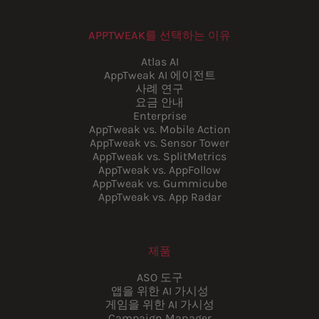
APPTWEAK를 선택하는 이유
Atlas AI
AppTweak AI 에이전트
사례 연구
요금 안내
Enterprise
AppTweak vs. Mobile Action
AppTweak vs. Sensor Tower
AppTweak vs. SplitMetrics
AppTweak vs. AppFollow
AppTweak vs. Gummicube
AppTweak vs. App Radar
제품
ASO 도구
앱을 위한 AI 가시성
게임을 위한 AI 가시성
Campaign Manager