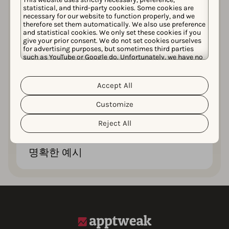
statistical, and third-party cookies. Some cookies are
necessary for our website to function properly, and we
therefore set them automatically. We also use preference
29페이지
and statistical cookies. We only set these cookies if you
give your prior consent. We do not set cookies ourselves
for advertising purposes, but sometimes third parties
such as YouTube or Google do. Unfortunately, we have no
끝까지 몰입하게 만드는 매력적이고 인사이트가
control over this, but you can choose whether to accept
풍부하며 읽기 쉬운 콘텐츠입니다.
them. For more information about the protection of your
personal data and the different cookies we use, please
Accept All
Cookie Policy
Privacy Policy
read our
&
. You can
customize your cookie settings and preferences by
Customize
clicking the “Customize” button.
전문가 팁
Reject All
명확한 예시