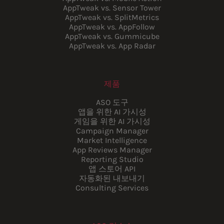
AppTweak vs. Sensor Tower
AppTweak vs. SplitMetrics
AppTweak vs. AppFollow
AppTweak vs. Gummicube
AppTweak vs. App Radar
제품
ASO 도구
앱을 위한 AI 가시성
게임을 위한 AI 가시성
Campaign Manager
Market Intelligence
App Reviews Manager
Reporting Studio
앱 스토어 API
자동화된 내보내기
Consulting Services