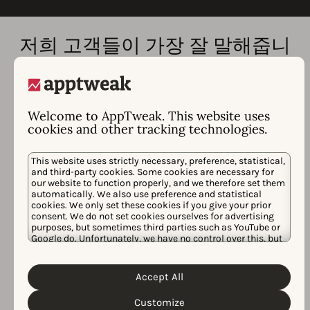
저희 고객들이 가장 잘 말해줍니
다.
Welcome to AppTweak. This website uses
cookies and other tracking technologies.
This website uses strictly necessary, preference, statistical,
and third-party cookies. Some cookies are necessary for
our website to function properly, and we therefore set them
Elizaveta Kostyukhina
automatically. We also use preference and statistical
cookies. We only set these cookies if you give your prior
Head of User Acquisition
consent. We do not set cookies ourselves for advertising
슈퍼솔리드
purposes, but sometimes third parties such as YouTube or
Google do. Unfortunately, we have no control over this, but
you can choose whether to accept them. For more
information about the protection of your personal data
Cookie
and the different cookies we use, please read our
Accept All
Policy
Privacy Policy
&
. You can customize your cookie
settings and preferences by clicking the “Customize”
AppTweak answered our need to
Customize
button.