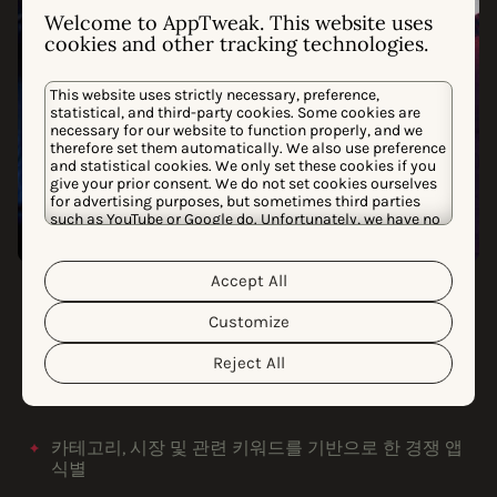
Welcome to AppTweak. This website uses
cookies and other tracking technologies.
This website uses strictly necessary, preference,
statistical, and third-party cookies. Some cookies are
necessary for our website to function properly, and we
therefore set them automatically. We also use preference
and statistical cookies. We only set these cookies if you
give your prior consent. We do not set cookies ourselves
for advertising purposes, but sometimes third parties
such as YouTube or Google do. Unfortunately, we have no
control over this, but you can choose whether to accept
them. For more information about the protection of your
personal data and the different cookies we use, please
Accept All
ASO 컨설팅 서비스
Cookie Policy
Privacy Policy
read our
&
. You can
저희 팀과 협력하십시오
customize your cookie settings and preferences by
Customize
clicking the “Customize” button.
AppTweak의 앱 성장 컨설턴트와 디자이너를 활용하여
Reject All
개인화되고 유연하며 성과 중심의 접근 방식으로 내부 리
소스를 강화하십시오.
카테고리, 시장 및 관련 키워드를 기반으로 한 경쟁 앱
식별