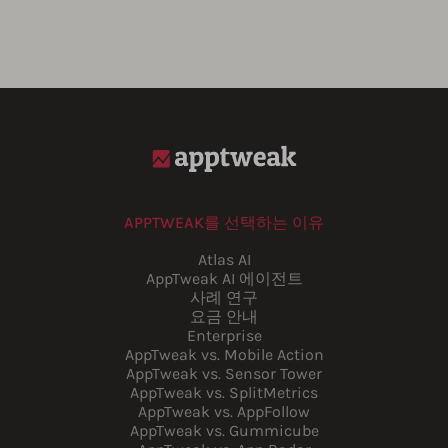
APPTWEAK를 선택하는 이유
Atlas AI
AppTweak AI 에이전트
사례 연구
요금 안내
Enterprise
AppTweak vs. Mobile Action
AppTweak vs. Sensor Tower
AppTweak vs. SplitMetrics
AppTweak vs. AppFollow
AppTweak vs. Gummicube