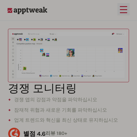
메인 
AppTweak
경쟁 모니터링
경쟁 앱의 강점과 약점을 파악하십시오
잠재적 위협과 새로운 기회를 파악하십시오
업계 트렌드와 혁신을 최신 상태로 유지하십시오
별점 4.6
리뷰 180+