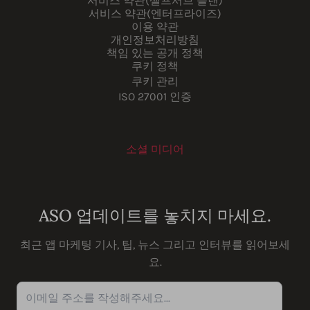
서비스 약관(셀프서브 플랜)
서비스 약관(엔터프라이즈)
이용 약관
개인정보처리방침
책임 있는 공개 정책
쿠키 정책
쿠키 관리
ISO 27001 인증
소셜 미디어
Youtube
Instagram
LinkedIn
Facebook
ASO 업데이트를 놓치지 마세요.
최근 앱 마케팅 기사, 팁, 뉴스 그리고 인터뷰를 읽어보세
요.
이메일 주소를 작성해주세요...