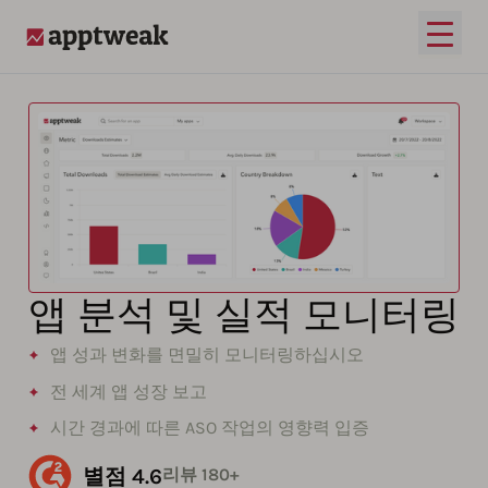
메인 
AppTweak
앱 분석 및 실적 모니터링
앱 성과 변화를 면밀히 모니터링하십시오
전 세계 앱 성장 보고
시간 경과에 따른 ASO 작업의 영향력 입증
별점 4.6
리뷰 180+