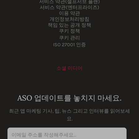
서비스 약관(셀프서브 플랜)
서비스 약관(엔터프라이즈)
이용 약관
개인정보처리방침
책임 있는 공개 정책
쿠키 정책
쿠키 관리
ISO 27001 인증
소셜 미디어
Youtube
Instagram
LinkedIn
Facebook
ASO 업데이트를 놓치지 마세요.
최근 앱 마케팅 기사, 팁, 뉴스 그리고 인터뷰를 읽어보세
요.
이메일 주소를 작성해주세요...