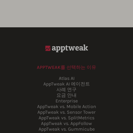
APPTWEAK를 선택하는 이유
Atlas AI
AppTweak AI 에이전트
사례 연구
요금 안내
Enterprise
AppTweak vs. Mobile Action
AppTweak vs. Sensor Tower
AppTweak vs. SplitMetrics
AppTweak vs. AppFollow
AppTweak vs. Gummicube