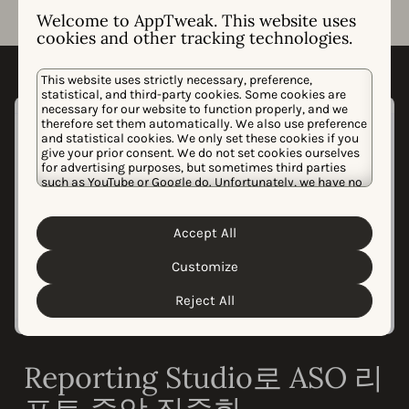
Welcome to AppTweak. This website uses
cookies and other tracking technologies.
This website uses strictly necessary, preference,
statistical, and third-party cookies. Some cookies are
necessary for our website to function properly, and we
therefore set them automatically. We also use preference
and statistical cookies. We only set these cookies if you
give your prior consent. We do not set cookies ourselves
for advertising purposes, but sometimes third parties
such as YouTube or Google do. Unfortunately, we have no
control over this, but you can choose whether to accept
them. For more information about the protection of your
personal data and the different cookies we use, please
Accept All
Cookie Policy
Privacy Policy
read our
&
. You can
customize your cookie settings and preferences by
Customize
clicking the “Customize” button.
Reject All
Reporting Studio로 ASO 리