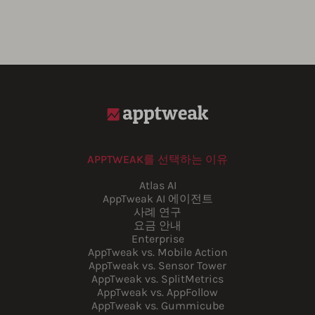
APPTWEAK를 선택하는 이유
Atlas AI
AppTweak AI 에이전트
사례 연구
요금 안내
Enterprise
AppTweak vs. Mobile Action
AppTweak vs. Sensor Tower
AppTweak vs. SplitMetrics
AppTweak vs. AppFollow
AppTweak vs. Gummicube