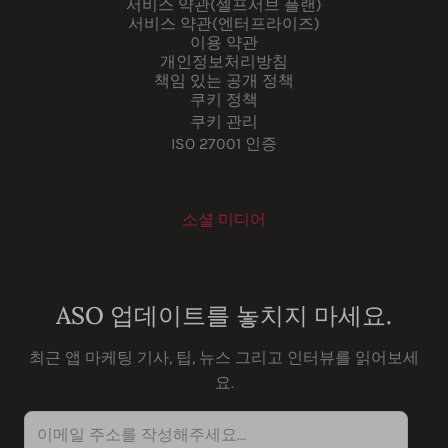
서비스 약관(셀프서브 플랜)
서비스 약관(엔터프라이즈)
이용 약관
개인정보처리방침
책임 있는 공개 정책
쿠키 정책
쿠키 관리
ISO 27001 인증
소셜 미디어
Youtube
Instagram
LinkedIn
Facebook
ASO 업데이트를 놓치지 마세요.
최근 앱 마케팅 기사, 팁, 뉴스 그리고 인터뷰를 읽어보세
요.
이메일 주소를 작성해주세요...