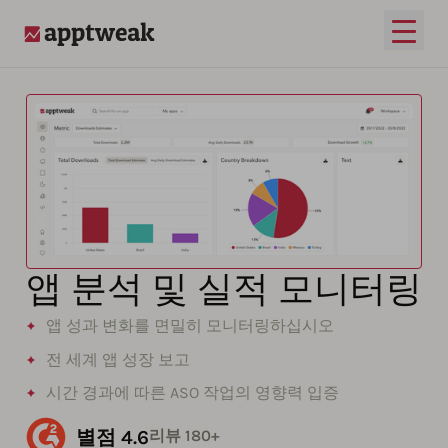
메인 
AppTweak
앱 분석 및 실적 모니터링
앱 성과 변화를 면밀히 모니터링하십시오
전 세계 앱 성장 보고
시간 경과에 따른 ASO 작업의 영향력 입증
별점 4.6
리뷰 180+