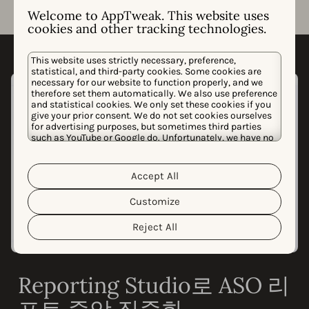
Welcome to AppTweak. This website uses
cookies and other tracking technologies.
This website uses strictly necessary, preference,
statistical, and third-party cookies. Some cookies are
necessary for our website to function properly, and we
therefore set them automatically. We also use preference
and statistical cookies. We only set these cookies if you
give your prior consent. We do not set cookies ourselves
for advertising purposes, but sometimes third parties
such as YouTube or Google do. Unfortunately, we have no
control over this, but you can choose whether to accept
them. For more information about the protection of your
personal data and the different cookies we use, please
Accept All
Cookie Policy
Privacy Policy
read our
&
. You can
customize your cookie settings and preferences by
Customize
clicking the “Customize” button.
Reject All
Reporting Studio로 ASO 리