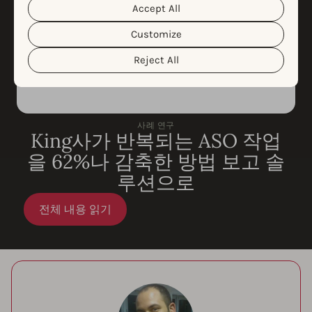
personal data and the different cookies we use, please
Accept All
Cookie Policy
Privacy Policy
read our
&
. You can
customize your cookie settings and preferences by
Customize
clicking the “Customize” button.
Reject All
사례 연구
King사가 반복되는 ASO 작업
을 62%나 감축한 방법 보고 솔
루션으로
전체 내용 읽기