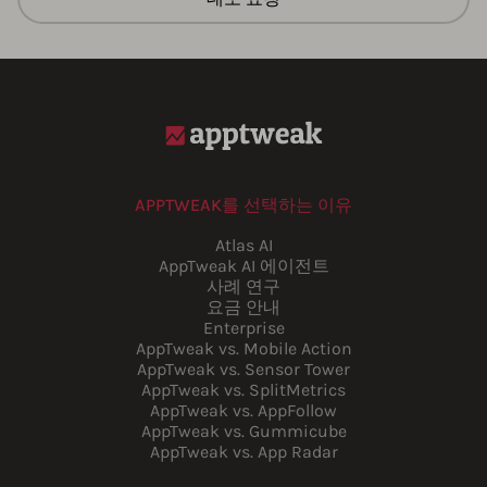
APPTWEAK를 선택하는 이유
Atlas AI
AppTweak AI 에이전트
사례 연구
요금 안내
Enterprise
AppTweak vs. Mobile Action
AppTweak vs. Sensor Tower
AppTweak vs. SplitMetrics
AppTweak vs. AppFollow
AppTweak vs. Gummicube
AppTweak vs. App Radar