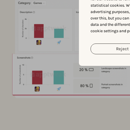
statistical cookies. W
advertising purposes,
over this, but you ca
data and the differen
cookie settings and p
Reject 