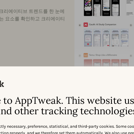
A의 크리에이티브 트렌드를 한 눈에
있는 요소를 확인하고 크리에이티
to AppTweak. This website u
nd other tracking technologie
메타데이터 벤치마크
ctly necessary, preference, statistical, and third-party cookies. Some co
nction properly, and we therefore set them automatically. We also use pr