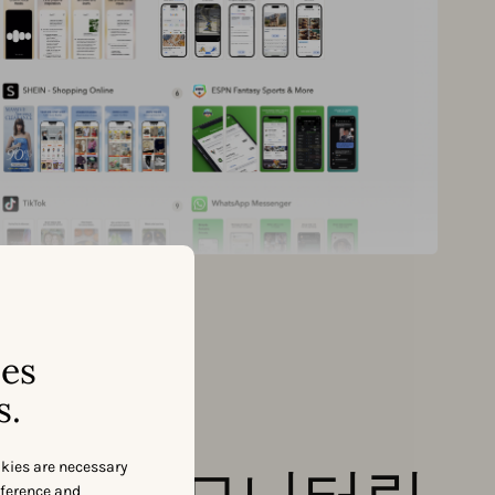
ses
s.
okies are necessary
eference and