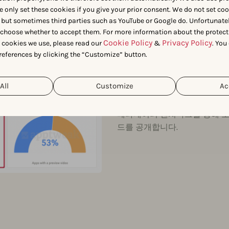
경쟁 앱
e only set these cookies if you give your prior consent. We do not set co
하고 새
 but sometimes third parties such as YouTube or Google do. Unfortunatel
n choose whether to accept them. For more information about the protect
Cookie Policy
Privacy Policy
t cookies we use, please read our
&
. You
하십시
references by clicking the “Customize” button.
강력한 앱 스토어 리스팅을 구
All
Customize
Ac
추가해야 하나요? 스크린샷을 
메타데이터 벤치마크를 통해 모든
드를 공개합니다.