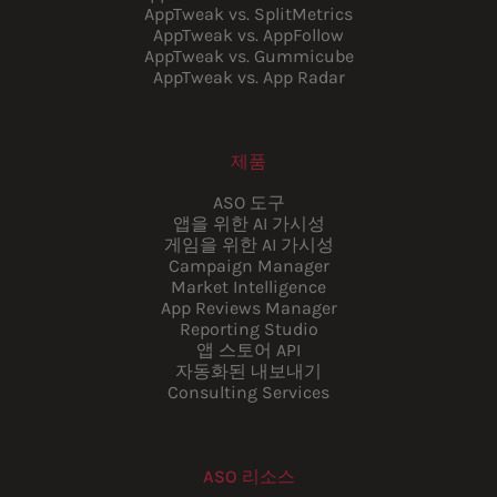
AppTweak vs. SplitMetrics
AppTweak vs. AppFollow
AppTweak vs. Gummicube
AppTweak vs. App Radar
제품
ASO 도구
앱을 위한 AI 가시성
게임을 위한 AI 가시성
Campaign Manager
Market Intelligence
App Reviews Manager
Reporting Studio
앱 스토어 API
자동화된 내보내기
Consulting Services
ASO 리소스