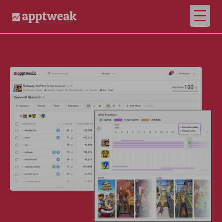
메인 
AppTweak