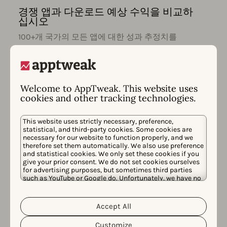
경쟁 앱과 다운로드 예상 수익을 비교하
십시오
100+개 국가의 모든 앱에 대한 성과 추정치를
통해 경쟁 앱 대비 앱 성장 수준을 벤치마킹하
십시오.
앱 다운로드 예상 수익에 대해 더 알아보기
Welcome to AppTweak. This website uses
cookies and other tracking technologies.
This website uses strictly necessary, preference,
커스텀 내보내기를 활용하십시오
statistical, and third-party cookies. Some cookies are
necessary for our website to function properly, and we
목표를 위한 커스텀 ASO 및 성과 대시보드를
therefore set them automatically. We also use preference
만드세요. 모든 데이터 을 쉽게 내보내고 즐겨
and statistical cookies. We only set these cookies if you
give your prior consent. We do not set cookies ourselves
사용하는 BI 도구와 통합하세요.
for advertising purposes, but sometimes third parties
such as YouTube or Google do. Unfortunately, we have no
앱 성능 모니터링에 대해 자세히 알아보기
control over this, but you can choose whether to accept
them. For more information about the protection of your
personal data and the different cookies we use, please
Accept All
Cookie Policy
Privacy Policy
read our
&
. You can
customize your cookie settings and preferences by
Customize
clicking the “Customize” button.