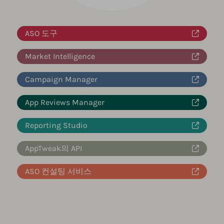
ASO 도구
Market Intelligence
Campaign Manager
App Reviews Manager
Reporting Studio
AppTweak의 API
ASO 컨설팅 서비스