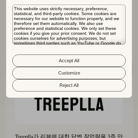
This website uses strictly necessary, preference,
King이 반복되는 ASO 작업을 62%나 감축한
statistical, and third-party cookies. Some cookies are
necessary for our website to function properly, and we
방법
therefore set them automatically. We also use
preference and statistical cookies. We only set these
cookies if you give your prior consent. We do not set
cookies ourselves for advertising purposes, but
sometimes third parties such as YouTube or Google do.
스토리 읽기
Unfortunately, we have no control over this, but you can
choose whether to accept them. For more information
about the protection of your personal data and the
Accept All
different cookies we use, please read our
Cookie Policy
&
Privacy Policy
. You can customize your cookie settings
and preferences by clicking the “Customize” button.
Customize
Reject All
Treeplla가 리뷰에 대한 답변 작업량을 3주 만