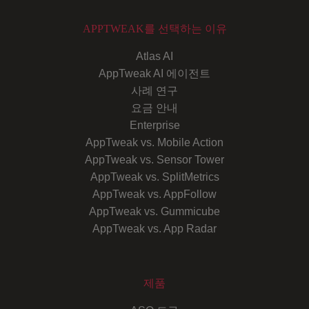
APPTWEAK를 선택하는 이유
Atlas AI
AppTweak AI 에이전트
사례 연구
요금 안내
Enterprise
AppTweak vs. Mobile Action
AppTweak vs. Sensor Tower
AppTweak vs. SplitMetrics
AppTweak vs. AppFollow
AppTweak vs. Gummicube
AppTweak vs. App Radar
제품