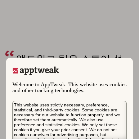
앱트위크 팀은 스토어 성
과를 개선하고, 모니터링
하고, 측정하는 데 도움을
Welcome to AppTweak. This website uses cookies
주었습니다. 목표를 달성
and other tracking technologies.
하기 위해 항상 최선을 다
This website uses strictly necessary, preference,
하는 역동적이고 헌신적
statistical, and third-party cookies. Some cookies are
necessary for our website to function properly, and we
인 전문가 팀과 함께 일할
therefore set them automatically. We also use
preference and statistical cookies. We only set these
cookies if you give your prior consent. We do not set
수 있어서 즐거웠습니다.
cookies ourselves for advertising purposes, but