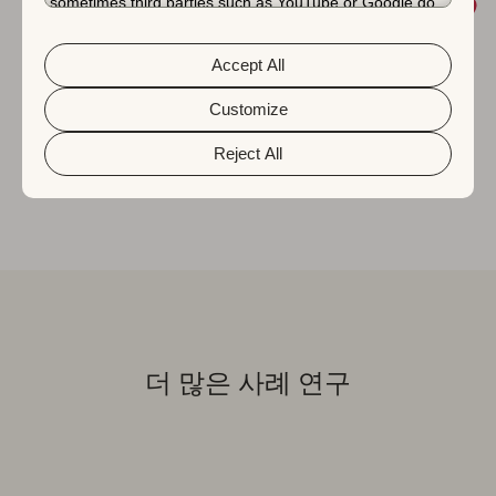
sometimes third parties such as YouTube or Google do.
Unfortunately, we have no control over this, but you can
choose whether to accept them. For more information
about the protection of your personal data and the
Accept All
different cookies we use, please read our
Cookie Policy
&
Privacy Policy
. You can customize your cookie settings
and preferences by clicking the “Customize” button.
Customize
줄리엣 스워스키
|
성장 마케팅 관리자
Reject All
더 많은 사례 연구