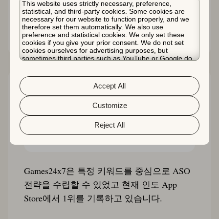
This website uses strictly necessary, preference,
statistical, and third-party cookies. Some cookies are
necessary for our website to function properly, and we
스토리 읽기
therefore set them automatically. We also use
preference and statistical cookies. We only set these
cookies if you give your prior consent. We do not set
cookies ourselves for advertising purposes, but
sometimes third parties such as YouTube or Google do.
Unfortunately, we have no control over this, but you can
choose whether to accept them. For more information
about the protection of your personal data and the
Accept All
different cookies we use, please read our
Cookie Policy
&
Privacy Policy
. You can customize your cookie settings
and preferences by clicking the “Customize” button.
Customize
Reject All
Games24x7은 특정 키워드를 중심으로 ASO
전략을 수립할 수 있었고 현재 인도 App
Store에서 1위를 기록하고 있습니다.