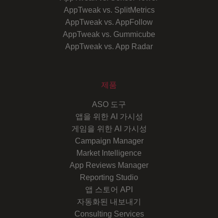
AppTweak vs. SplitMetrics
AppTweak vs. AppFollow
AppTweak vs. Gummicube
AppTweak vs. App Radar
제품
ASO 도구
앱을 위한 AI 가시성
게임을 위한 AI 가시성
Campaign Manager
Market Intelligence
App Reviews Manager
Reporting Studio
앱 스토어 API
자동화된 내보내기
Consulting Services