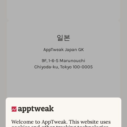
일본
AppTweak Japan GK
9F, 1-6-5 Marunouchi
Chiyoda-ku, Tokyo 100-0005
Welcome to AppTweak. This website uses