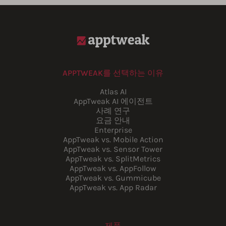
APPTWEAK를 선택하는 이유
Atlas AI
AppTweak AI 에이전트
사례 연구
요금 안내
Enterprise
AppTweak vs. Mobile Action
AppTweak vs. Sensor Tower
AppTweak vs. SplitMetrics
AppTweak vs. AppFollow
AppTweak vs. Gummicube
AppTweak vs. App Radar
제품