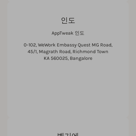
인도
AppTweak 인도
0-102, WeWork Embassy Quest MG Road,
45/1, Magrath Road, Richmond Town
KA 560025, Bangalore
벨기에