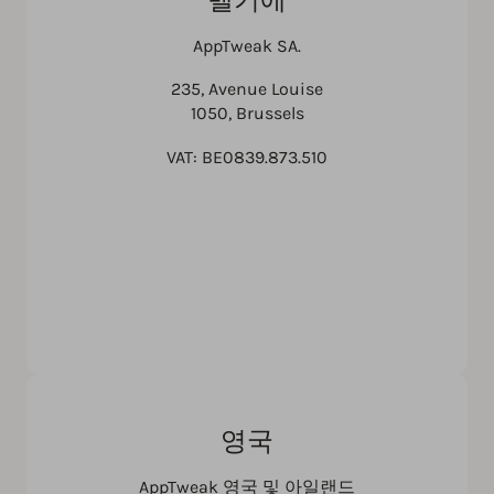
AppTweak SA.
235, Avenue Louise
1050, Brussels
VAT: BE0839.873.510
영국
AppTweak 영국 및 아일랜드