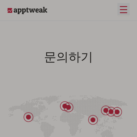
메인 
AppTweak
문의하기