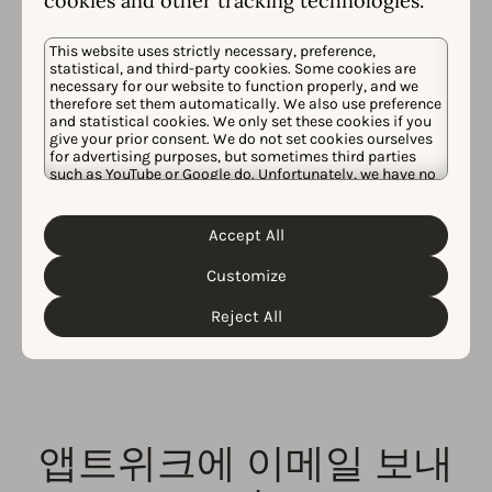
cookies and other tracking technologies.
This website uses strictly necessary, preference,
statistical, and third-party cookies. Some cookies are
necessary for our website to function properly, and we
therefore set them automatically. We also use preference
and statistical cookies. We only set these cookies if you
give your prior consent. We do not set cookies ourselves
for advertising purposes, but sometimes third parties
소셜 미디어에서 앱트위
such as YouTube or Google do. Unfortunately, we have no
control over this, but you can choose whether to accept
크 팔로우
them. For more information about the protection of your
personal data and the different cookies we use, please
Accept All
Cookie Policy
Privacy Policy
read our
&
. You can
customize your cookie settings and preferences by
ASO 또는 AppTweak 관련 소식을 놓치지 마세요! 아래 정
Customize
clicking the “Customize” button.
보를 확인해 즐겨 찾는 소셜 미디어 계정에서 앱트위크를
Reject All
팔로우하세요.
Youtube
Bluesky
Instagram
LinkedIn
Facebook
앱트위크에 이메일 보내