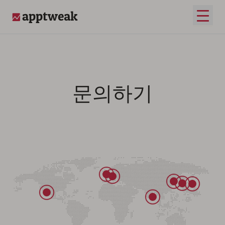
메인 
AppTweak
문의하기