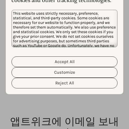
cookies and other tracking technologies.
This website uses strictly necessary, preference,
statistical, and third-party cookies. Some cookies are
necessary for our website to function properly, and we
therefore set them automatically. We also use preference
and statistical cookies. We only set these cookies if you
give your prior consent. We do not set cookies ourselves
for advertising purposes, but sometimes third parties
소셜 미디어에서 앱트위
such as YouTube or Google do. Unfortunately, we have no
control over this, but you can choose whether to accept
크 팔로우
them. For more information about the protection of your
personal data and the different cookies we use, please
Accept All
Cookie Policy
Privacy Policy
read our
&
. You can
customize your cookie settings and preferences by
ASO 또는 AppTweak 관련 소식을 놓치지 마세요! 아래 정
Customize
clicking the “Customize” button.
보를 확인해 즐겨 찾는 소셜 미디어 계정에서 앱트위크를
Reject All
팔로우하세요.
Youtube
Bluesky
Instagram
LinkedIn
Facebook
앱트위크에 이메일 보내