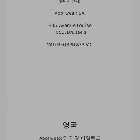
AppTweak SA.
235, Avenue Louise
1050, Brussels
VAT: BE0839.873.510
영국
AppTweak 영국 및 아일랜드