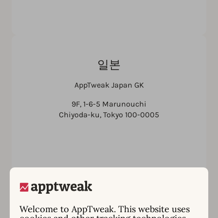
일본
AppTweak Japan GK
9F, 1-6-5 Marunouchi
Chiyoda-ku, Tokyo 100-0005
Welcome to AppTweak. This website uses