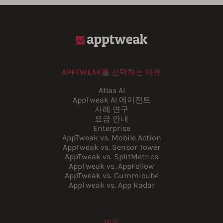
APPTWEAK를 선택하는 이유
Atlas AI
AppTweak AI 에이전트
사례 연구
요금 안내
Enterprise
AppTweak vs. Mobile Action
AppTweak vs. Sensor Tower
AppTweak vs. SplitMetrics
AppTweak vs. AppFollow
AppTweak vs. Gummicube
AppTweak vs. App Radar
제품