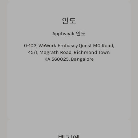
인도
AppTweak 인도
0-102, WeWork Embassy Quest MG Road,
45/1, Magrath Road, Richmond Town
KA 560025, Bangalore
벨기에