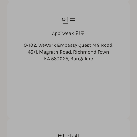
인도
AppTweak 인도
0-102, WeWork Embassy Quest MG Road,
45/1, Magrath Road, Richmond Town
KA 560025, Bangalore
벨기에