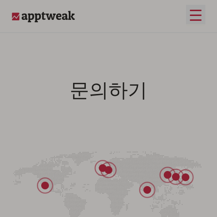
메인 
AppTweak
문의하기