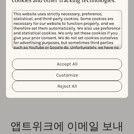
cookies and other tracking technologies.
This website uses strictly necessary, preference,
statistical, and third-party cookies. Some cookies are
necessary for our website to function properly, and we
therefore set them automatically. We also use preference
and statistical cookies. We only set these cookies if you
give your prior consent. We do not set cookies ourselves
for advertising purposes, but sometimes third parties
소셜 미디어에서 앱트위
such as YouTube or Google do. Unfortunately, we have no
control over this, but you can choose whether to accept
크 팔로우
them. For more information about the protection of your
personal data and the different cookies we use, please
Accept All
Cookie Policy
Privacy Policy
read our
&
. You can
customize your cookie settings and preferences by
ASO 또는 AppTweak 관련 소식을 놓치지 마세요! 아래 정
Customize
clicking the “Customize” button.
보를 확인해 즐겨 찾는 소셜 미디어 계정에서 앱트위크를
Reject All
팔로우하세요.
Youtube
Bluesky
Instagram
LinkedIn
Facebook
앱트위크에 이메일 보내