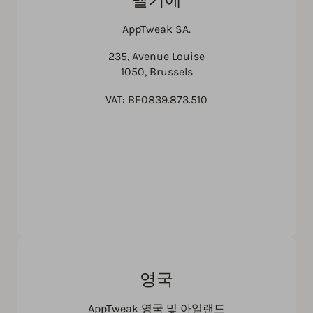
AppTweak SA.
235, Avenue Louise
1050, Brussels
VAT: BE0839.873.510
영국
AppTweak 영국 및 아일랜드