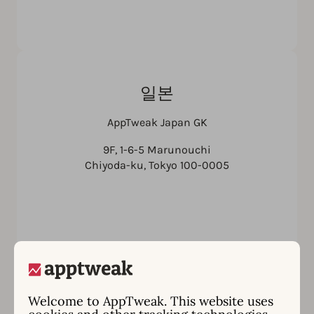
일본
AppTweak Japan GK
9F, 1-6-5 Marunouchi
Chiyoda-ku, Tokyo 100-0005
Welcome to AppTweak. This website uses