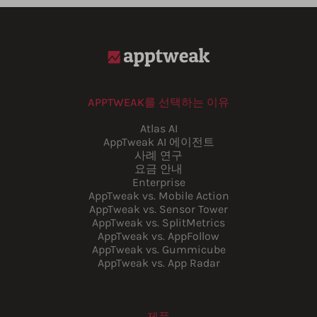
APPTWEAK를 선택하는 이유
Atlas AI
AppTweak AI 에이전트
사례 연구
요금 안내
Enterprise
AppTweak vs. Mobile Action
AppTweak vs. Sensor Tower
AppTweak vs. SplitMetrics
AppTweak vs. AppFollow
AppTweak vs. Gummicube
AppTweak vs. App Radar
제품