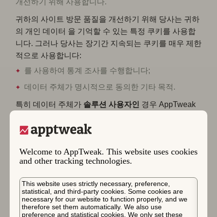
개선하기 위해 사용합니다.
귀하의 사이트 방문 품질을 개선하기 위해 당사는 귀하
의 개인 데이터 을 기억할 수 있는 특정 쿠키를 사용합
니다. 그러나 당사는 장기간 지속되는 쿠키를 매우 제한
적으로 사용합니다:
를 사용하여 통계 조사를 수행합니다;
데이터 주체가 명시적으로 동의한 기타 목적.
특히 데이터 주체가
솔루션
사용자인
경우 AppTweak
은 다음과 같은 목적을 위해 데이터 을 처리합니다:
무료 평가판을 시작하세요.
이렇게 하려면 온라인 계
정 을 생성하고 개인 데이터 을 삽입하여 이 플랜을 선
Welcome to AppTweak. This website uses cookies
택해야 하며, 이를 통해 계정 을 개인과 연결할 수 있습
and other tracking technologies.
니다.
당사 사이트에 사용자 계정 등록.
귀하는 당사 사이
This website uses strictly necessary, preference,
트의 사용자 계정 를 통해 온라인으로 주문할 수 있습니
statistical, and third-party cookies. Some cookies are
necessary for our website to function properly, and we
다. 이를 위해서는 온라인 계정 을 생성하고 개인 데이
therefore set them automatically. We also use
터 을 삽입하여 귀하의 플랜을 선택해야 하며, 당사가
preference and statistical cookies. We only set these