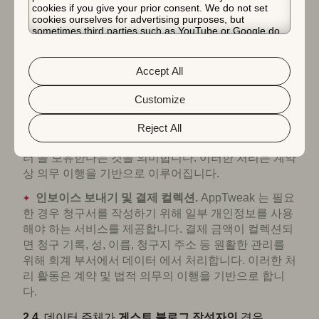
귀하의 계정 을 귀하의 개인과 연결할 수 있도록 합니
cookies if you give your prior consent. We do not set
cookies ourselves for advertising purposes, but
다. 그러나 당사는 귀하의 은행 정보에 액세스할 수 없
sometimes third parties such as YouTube or Google do.
습니다. 이러한 처리는 계약 이행을 위해 필요하며 (사
Unfortunately, we have no control over this, but you can
choose whether to accept them. For more information
전) 계약 정보를 제공해야 하는 당사의 법적 의무에 근
about the protection of your personal data and the
거합니다.
Accept All
different cookies we use, please read our
Cookie Policy
&
Privacy Policy
. You can customize your cookie settings
서비스 수행, 거래 처리 및 지시 사항 실행.
and preferences by clicking the “Customize” button.
Customize
AppTweak 는 귀하가 요청한 서비스를 수행하기 위해
데이터 을 처리합니다. 이는 가입한 서비스를 제공하는
Reject All
데 필요한 기간 동안 AppTweak 에서 귀하의 개인 데이
터 을 보유한다는 것을 의미합니다. 이러한 처리는 계약
상 의무 이행을 기반으로 이루어집니다.
인보이스 보내기 및 결제 컬렉션.
AppTweak 는 필요
한 경우 청구서를 작성하기 위해 일부 개인정보를 사용
해야 하는 서비스를 제공합니다. 결제 금액이 컬렉션되
면 청구 기록, 성, 이름, 청구지 주소 등 원활한 관리를
위해 회계 부서에서 데이터 에서 처리합니다. 이러한 처
리 활동은 계약 및 법적 의무의 이행을 기반으로 합니
다.
2.4.
데이터 주체가
게스트 블로그 작성자인
경우,