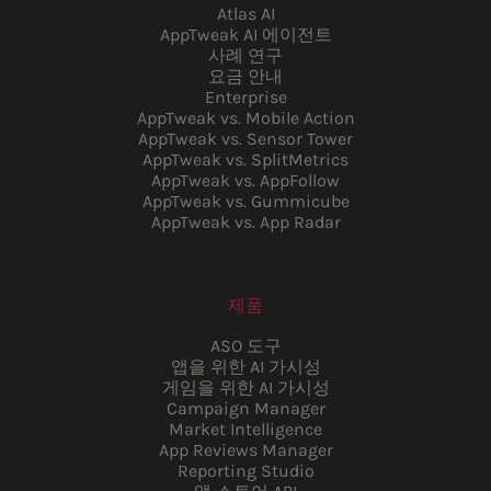
Atlas AI
AppTweak AI 에이전트
사례 연구
요금 안내
Enterprise
AppTweak vs. Mobile Action
AppTweak vs. Sensor Tower
AppTweak vs. SplitMetrics
AppTweak vs. AppFollow
AppTweak vs. Gummicube
AppTweak vs. App Radar
제품
ASO 도구
앱을 위한 AI 가시성
게임을 위한 AI 가시성
Campaign Manager
Market Intelligence
App Reviews Manager
Reporting Studio